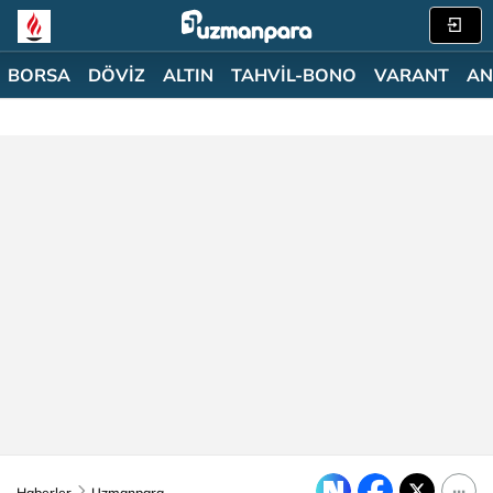
BORSA
DÖVİZ
ALTIN
TAHVİL-BONO
VARANT
AN
Haberler
Uzmanpara