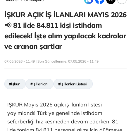
İŞKUR AÇIK İŞ İLANLARI MAYIS 2026
📢 81 ilde 84.811 kişi istihdam
edilecek! İşte alım yapılacak kadrolar
ve aranan şartlar
07.05.2026 - 11:49 | Son Güncellenme:
07.05.2026 - 11:49
#İşkur
#İş İlanları
#İş İlanları Listesi
İŞKUR Mayıs 2026 açık iş ilanları listesi
yayımlandı! Türkiye genelinde istihdam
seferberliği hız kesmeden devam ederken, 81
ilde toplam 84.811 personel alımı için düğmeye