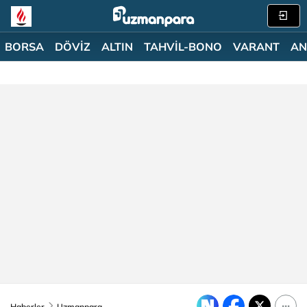
BORSA
DÖVİZ
ALTIN
TAHVİL-BONO
VARANT
AN
Haberler
Uzmanpara