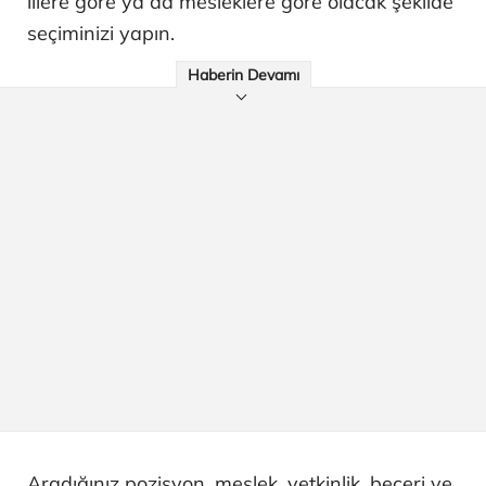
illere göre ya da mesleklere göre olacak şekilde
seçiminizi yapın.
Haberin Devamı
Aradığınız pozisyon, meslek, yetkinlik, beceri ve