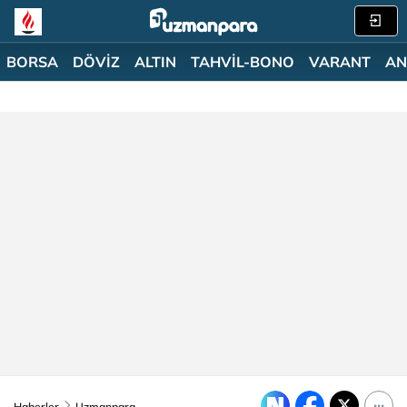
BORSA
DÖVİZ
ALTIN
TAHVİL-BONO
VARANT
AN
Haberler
Uzmanpara