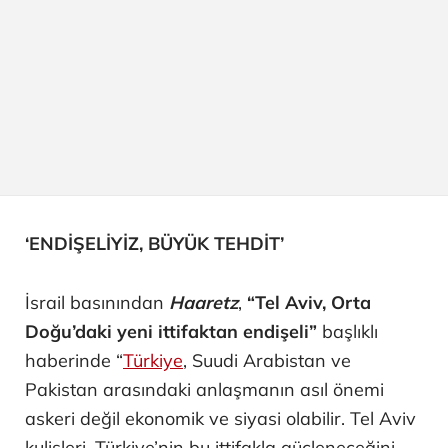
‘ENDİŞELİYİZ, BÜYÜK TEHDİT’
İsrail basınından
Haaretz
,
“Tel Aviv, Orta
Doğu’daki yeni ittifaktan endişeli”
başlıklı
haberinde “
Türkiye
, Suudi Arabistan ve
Pakistan arasındaki anlaşmanın asıl önemi
askeri değil ekonomik ve siyasi olabilir. Tel Aviv
kulisleri, Türkiye’nin bu ittifakla güçleneceğini