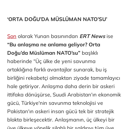
‘ORTA DOĞU’DA MÜSLÜMAN NATO’SU’
Son
olarak Yunan basınından
ERT News
ise
“Bu anlaşma ne anlama geliyor? Orta
Doğu’da Müslüman NATO’su”
başlıklı
haberinde “Üç ülke de yeni savunma
ortaklığına farklı avantajlar sunarak, bu iş
birliğini rekabetçi olmaktan ziyade tamamlayıcı
hale getiriyor. Anlaşma daha derin bir askeri
ittifaka dönüşürse, Suudi Arabistan'ın ekonomik
gücü, Türkiye'nin savunma teknolojisi ve
Pakistan'ın askeri insan gücü tek bir stratejik
blokta birleşecektir. Anlaşmanın, üç ülkeyi bir
üye ülkeye yönelik silahlı bir saldırıyı tüm üye