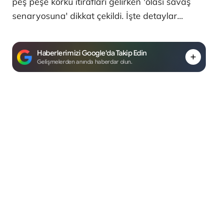
peş peşe korku itirafları gelirken 'olası savaş
senaryosuna' dikkat çekildi. İşte detaylar...
Haberlerimizi Google'da Takip Edin
Gelişmelerden anında haberdar olun.