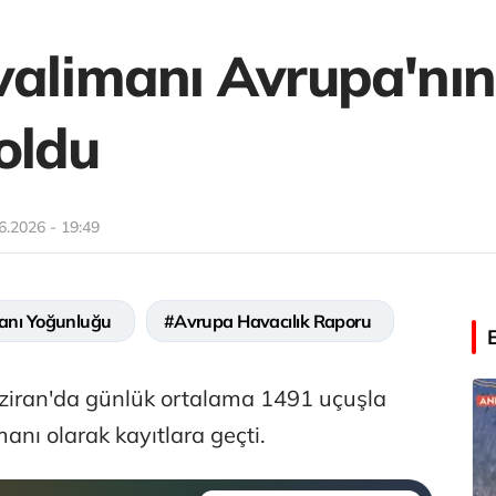
valimanı Avrupa'nı
oldu
6.2026 - 19:49
anı Yoğunluğu
#Avrupa Havacılık Raporu
ziran'da günlük ortalama 1491 uçuşla
nı olarak kayıtlara geçti.