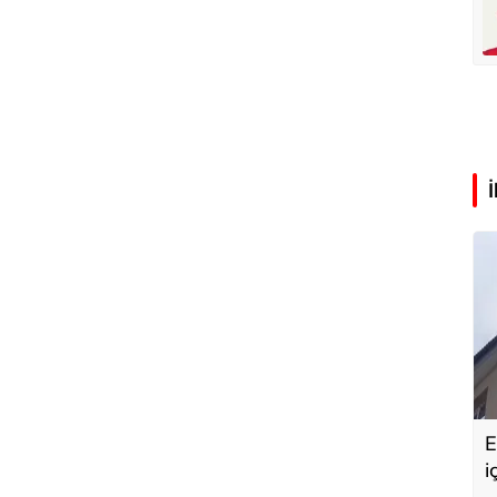
lü
Hürmüz formülü
E
i
G