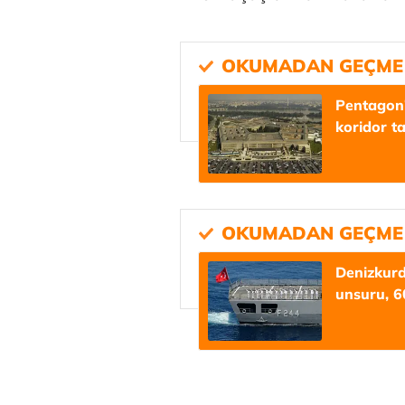
Pentagon’
koridor ta
Tunca Beng
Denizkurd
unsuru, 6
Ali Eyüboğl
Deniz Kilisli