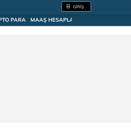
GİRİŞ
PTO PARA
MAAŞ HESAPLAMA
SÖZLÜK