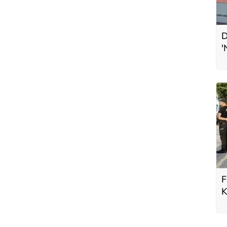
D
'
L
F
K
b