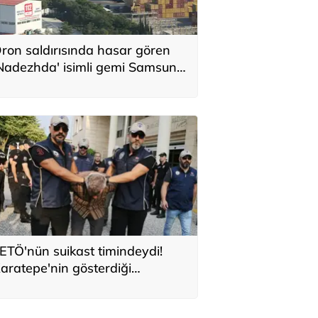
ron saldırısında hasar gören
Nadezhda' isimli gemi Samsun
imanı’na çekildi
ETÖ'nün suikast timindeydi!
aratepe'nin gösterdiği
ölgeden konserve kutusu çıktı