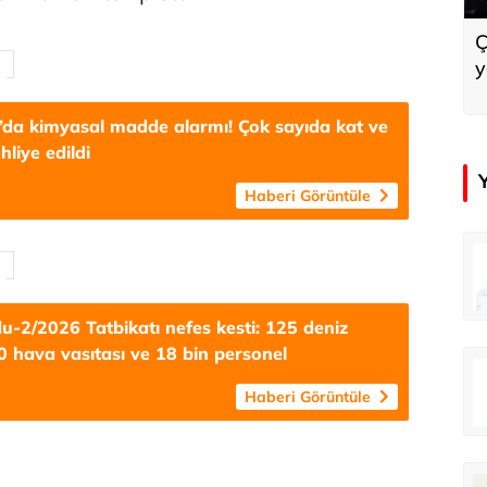
Ç
y
da kimyasal madde alarmı! Çok sayıda kat ve
hliye edildi
Haberi Görüntüle
in
Tunca Bengin
O timsahlar sizi yemeli aslında!...
O timsahlar sizi yemeli aslında!...
u-2/2026 Tatbikatı nefes kesti: 125 deniz
0 hava vasıtası ve 18 bin personel
u
Ali Eyüboğlu
Haberi Görüntüle
Ahbap’a bağışları kayıp ünlüler var
Ahbap’a bağışları kayıp ünlüler var
oğlu
Deniz Kilislioğlu