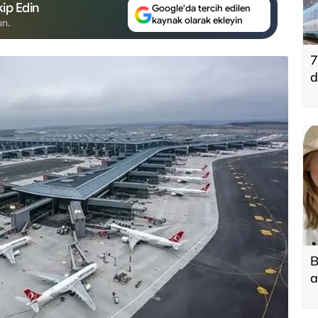
ip Edin
Google'da tercih edilen
kaynak olarak ekleyin
un.
7
d
B
a