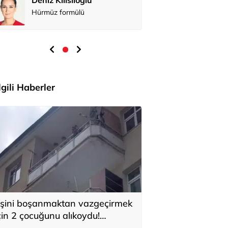
Hürmüz formülü
İlgili Haberler
şini boşanmaktan vazgeçirmek
çin 2 çocuğunu alıkoydu!
özaltına alındı