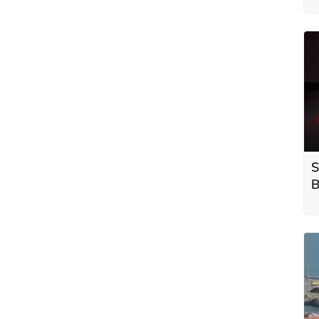
S
B
a
s
g