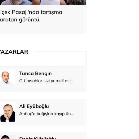
içek Pasajı'nda tartışma
aratan görüntü
YAZARLAR
Tunca Bengin
O timsahlar sizi yemeli aslında!...
Ali Eyüboğlu
Ahbap’a bağışları kayıp ünlüler var
Deniz Kilislioğlu