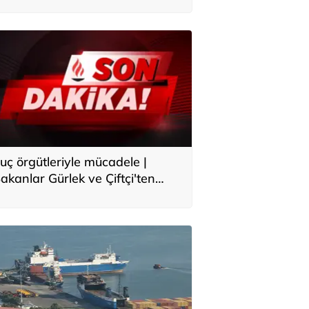
uç örgütleriyle mücadele |
akanlar Gürlek ve Çiftçi'ten
çıklama: Asla meydanı boş
anmayın, yeni bir boyuta
eçeceğiz