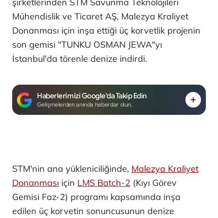
şirketlerinden STM Savunma Teknolojileri
Mühendislik ve Ticaret AŞ, Malezya Kraliyet
Donanması için inşa ettiği üç korvetlik projenin
son gemisi "TUNKU OSMAN JEWA"yı
İstanbul'da törenle denize indirdi.
Haberlerimizi Google'da Takip Edin
Gelişmelerden anında haberdar olun.
STM'nin ana yükleniciliğinde,
Malezya Kraliyet
Donanması
için
LMS Batch-2
(Kıyı Görev
Gemisi Faz-2) programı kapsamında inşa
edilen üç korvetin sonuncusunun denize