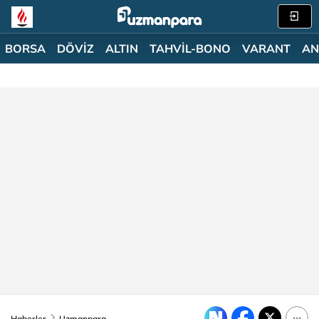
BORSA
DÖVİZ
ALTIN
TAHVİL-BONO
VARANT
AN
Haberler
Uzmanpara