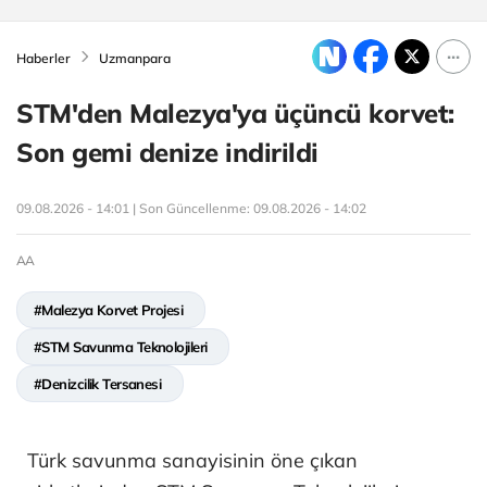
Haberler
Uzmanpara
STM'den Malezya'ya üçüncü korvet:
Son gemi denize indirildi
09.08.2026 - 14:01 | Son Güncellenme:
09.08.2026 - 14:02
AA
#Malezya Korvet Projesi
#STM Savunma Teknolojileri
#Denizcilik Tersanesi
Türk savunma sanayisinin öne çıkan