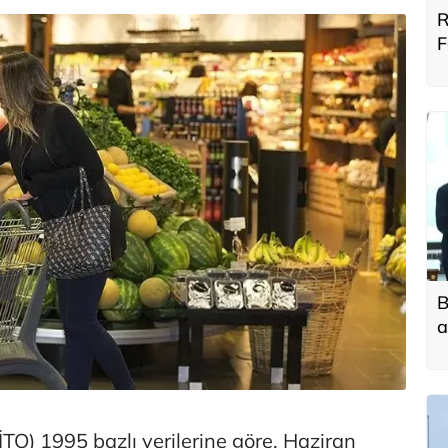
R
F
B
B
a
t
f
İTO) 1995 bazlı verilerine göre, Haziran