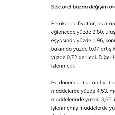
Sektörel bazda değişim or
Perakende fiyatlar, haziran
eğlencede yüzde 2,80, ula
eşyasında yüzde 1,96, konut
Belma Akçu
bakımda yüzde 0,07 artış 
yüzde 0,72 geriledi. Diğer
izlenmedi.
Zeynep İşm
Bu dönemde toptan fiyatlar
maddelerde yüzde 4,53, ma
Osman Gen
maddelerinde yüzde 3,65, 
işlenmemiş maddelerde yüz