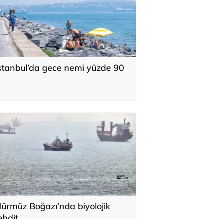
stanbul’da gece nemi yüzde 90
ürmüz Boğazı’nda biyolojik
ehdit