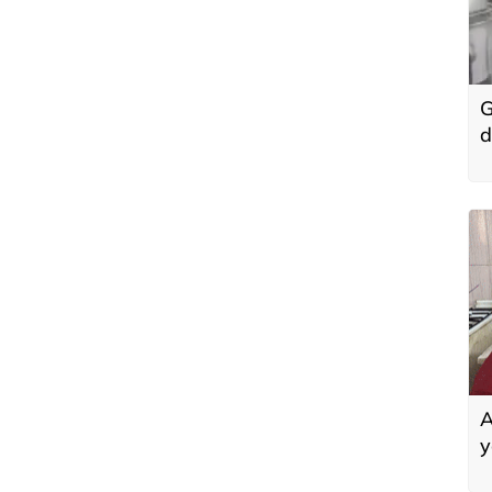
G
d
i
A
y