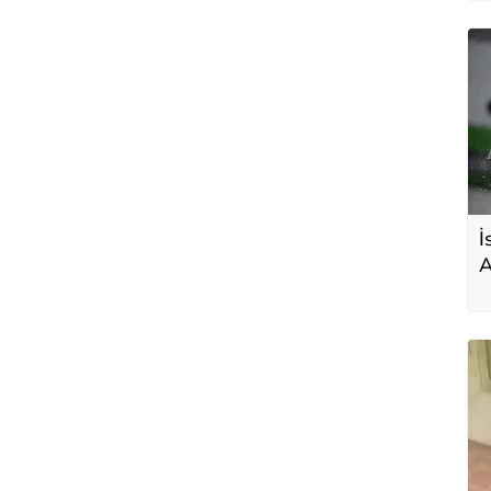
İ
A
r