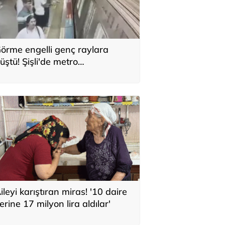
örme engelli genç raylara
üştü! Şişli'de metro
stasyonunda korku dolu anlar
kamerada
ileyi karıştıran miras! '10 daire
erine 17 milyon lira aldılar'