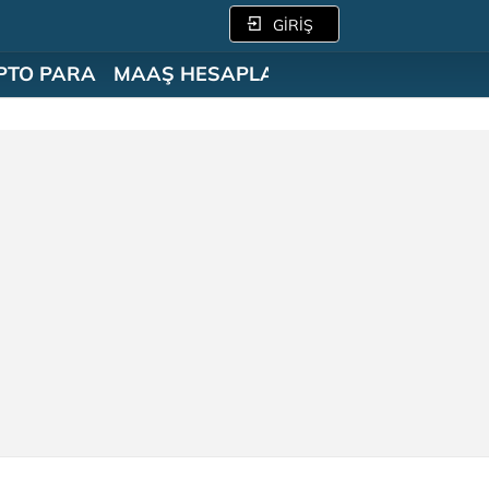
GİRİŞ
PTO PARA
MAAŞ HESAPLAMA
SÖZLÜK