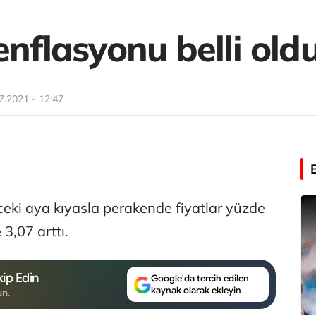
enflasyonu belli old
7.2021 - 12:47
ceki aya kıyasla perakende fiyatlar yüzde
 3,07 arttı.
ip Edin
Google'da tercih edilen
kaynak olarak ekleyin
un.