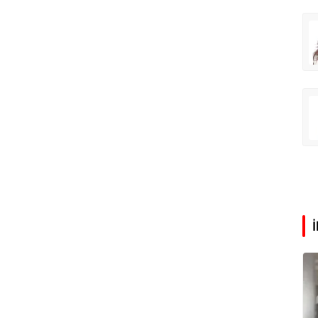
rış Erdoğan
Zeynep Aktaş
Tatilde neden kavruluyoruz?
Altın yükselişte hisseler takipte
Ali Eyüboğlu
Sorun izin mi, yoksa para mı?