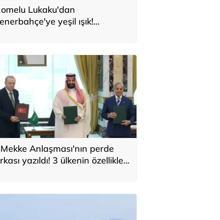
omelu Lukaku'dan
enerbahçe'ye yeşil ışık!
onservis bedeli belli oldu
Mekke Anlaşması'nın perde
rkası yazıldı! 3 ülkenin özellikleri
ek tek sıralandı: 'Türkiye için yeni
ırsat'