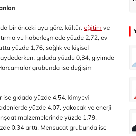
anları
da bir önceki aya göre, kültür,
eğitim
ve
ştırma ve haberleşmede yüzde 2,72, ev
ta yüzde 1,76, sağlık ve kişisel
ra
Özay Şendir
kaydederken, gıdada yüzde 0,84, giyimde
Adaletin önünde 33 yıllık karanlık
Abartının Türkiye’ye zarar veren hali...
 Harcamalar grubunda ise değişim
an
Didem Özel Tümer
Açık havada oyun uyku kadar gerekli
Geçmişi koruyarak geleceği inşa etmek: 60 bin kişi evinde! Karabağ’a büyük dönüş
 ise gıdada yüzde 4,54, kimyevi
denlerde yüzde 4,07, yakacak ve enerji
çer
Abbas Güçlü
inşaat malzemelerinde yüzde 1,79,
Dünya Sağlık Örgütü yaşlı İzmir’i izliyor
Özel mi devlet mi?
de 0,34 arttı. Mensucat grubunda ise