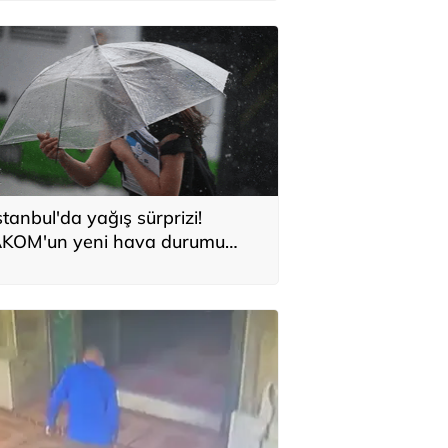
stanbul'da yağış sürprizi!
KOM'un yeni hava durumu
aporu belli oldu