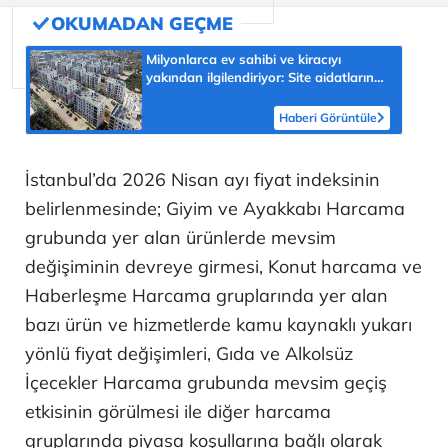
Milyonlarca ev sahibi ve kiracıyı
yakından ilgilendiriyor: Site aidatlarında
yeni dönem! İşte madde madde yeni
uygulamalar
Haberi Görüntüle
İstanbul’da 2026 Nisan ayı fiyat indeksinin
belirlenmesinde; Giyim ve Ayakkabı Harcama
grubunda yer alan ürünlerde mevsim
değişiminin devreye girmesi, Konut harcama ve
Haberleşme Harcama gruplarında yer alan
bazı ürün ve hizmetlerde kamu kaynaklı yukarı
yönlü fiyat değişimleri, Gıda ve Alkolsüz
İçecekler Harcama grubunda mevsim geçiş
etkisinin görülmesi ile diğer harcama
gruplarında piyasa koşullarına bağlı olarak