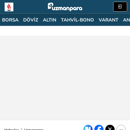
BORSA
DÖVİZ
ALTIN
TAHVİL-BONO
VARANT
AN
Haberler
Uzmanpara