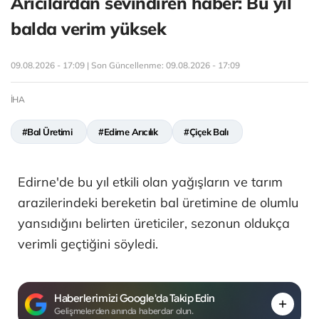
Arıcılardan sevindiren haber: Bu yıl
balda verim yüksek
09.08.2026 - 17:09 | Son Güncellenme:
09.08.2026 - 17:09
İHA
#Bal Üretimi
#Edirne Arıcılık
#Çiçek Balı
Edirne'de bu yıl etkili olan yağışların ve tarım
arazilerindeki bereketin bal üretimine de olumlu
yansıdığını belirten üreticiler, sezonun oldukça
verimli geçtiğini söyledi.
Haberlerimizi Google'da Takip Edin
Gelişmelerden anında haberdar olun.