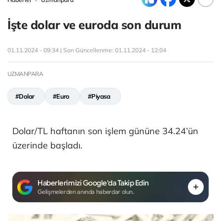
İşte dolar ve euroda son durum
01.11.2024 - 09:34 | Son Güncellenme:
01.11.2024 - 12:04
UZMANPARA
#Dolar
#Euro
#Piyasa
Dolar/TL haftanın son işlem gününe 34.24’ün
üzerinde başladı.
Haberlerimizi Google'da Takip Edin
Gelişmelerden anında haberdar olun.