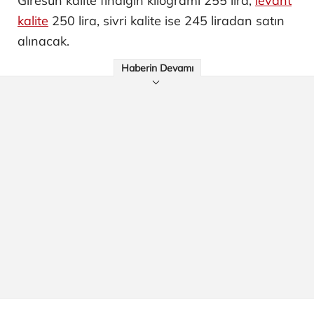
Giresun kalite fındığın kilogramı 255 lira,
levant
kalite
250 lira, sivri kalite ise 245 liradan satın
alınacak.
Haberin Devamı