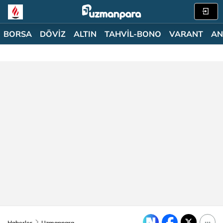
BORSA
DÖVİZ
ALTIN
TAHVİL-BONO
VARANT
AN
Haberler
Uzmanpara