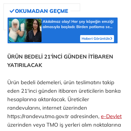
Akılalmaz olay! Her şey köpeğin emziği
almasıyla başladı: Birden patlama sesi
sonra çığlığını duyduk
Haberi Görüntüle
ÜRÜN BEDELİ 21'İNCİ GÜNDEN İTİBAREN
YATIRILACAK
Ürün bedeli ödemeleri, ürün teslimatını takip
eden 21'inci günden itibaren üreticilerin banka
hesaplarına aktarılacak. Üreticiler
randevularını, internet üzerinden
https://randevu.tmo.gov.tr adresinden,
e-Devlet
üzerinden veya TMO iş yerleri alım noktalarına