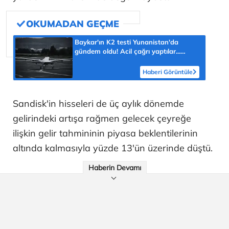
Baykar'ın K2 testi Yunanistan'da
gündem oldu! Acil çağrı yaptılar...
'Topraklarımızdaki hedeflere ulaşabilir'
Haberi Görüntüle
Sandisk'in hisseleri de üç aylık dönemde
gelirindeki artışa rağmen gelecek çeyreğe
ilişkin gelir tahmininin piyasa beklentilerinin
altında kalmasıyla yüzde 13'ün üzerinde düştü.
Haberin Devamı