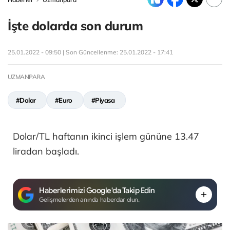
İşte dolarda son durum
25.01.2022 - 09:50 | Son Güncellenme:
25.01.2022 - 17:41
UZMANPARA
#Dolar
#Euro
#Piyasa
Dolar/TL haftanın ikinci işlem gününe 13.47
liradan başladı.
Haberlerimizi Google'da Takip Edin
Gelişmelerden anında haberdar olun.