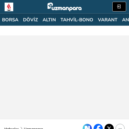
BORSA
DÖVİZ
ALTIN
TAHVİL-BONO
VARANT
AN
Haberler
Uzmanpara