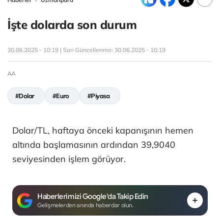
İşte dolarda son durum
30.06.2025 - 10:19 | Son Güncellenme:
30.06.2025 - 10:19
AA
#Dolar
#Euro
#Piyasa
Dolar/TL, haftaya önceki kapanışının hemen
altında başlamasının ardından 39,9040
seviyesinden işlem görüyor.
Haberlerimizi Google'da Takip Edin
Gelişmelerden anında haberdar olun.