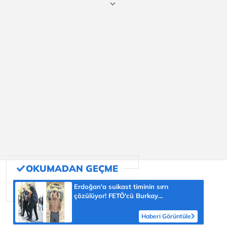
Erdoğan'a suikast timinin sırrı
çözülüyor! FETÖ'cü Burkay
Karatepe'nin itirafı ekipleri harekete
geçirdi
Haberi Görüntüle