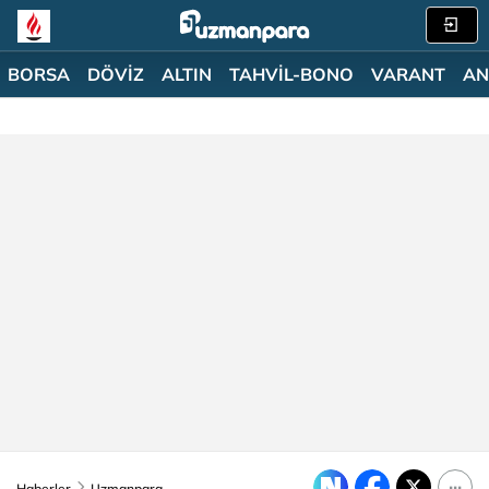
BORSA
DÖVİZ
ALTIN
TAHVİL-BONO
VARANT
AN
Haberler
Uzmanpara