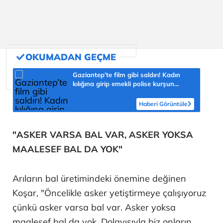
Gaziantep’te film gibi saldırı! Kadın
kılığına girip emekli polise kurşun
yağdırdı
Haberi Görüntüle
"ASKER VARSA BAL VAR, ASKER YOKSA
MAALESEF BAL DA YOK"
Arıların bal üretimindeki önemine değinen
Koşar, "Öncelikle asker yetiştirmeye çalışıyoruz
çünkü asker varsa bal var. Asker yoksa
maalesef bal da yok. Dolayısıyla biz onların