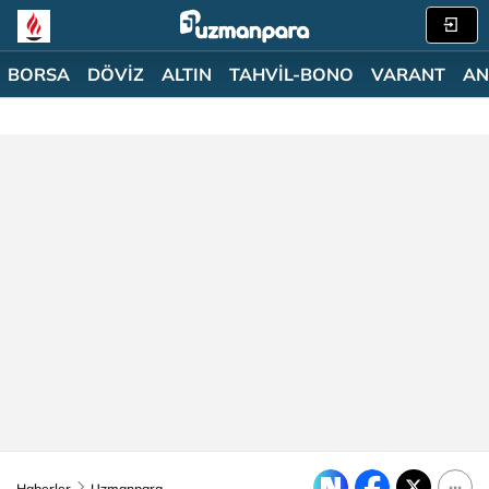
BORSA
DÖVİZ
ALTIN
TAHVİL-BONO
VARANT
AN
Haberler
Uzmanpara