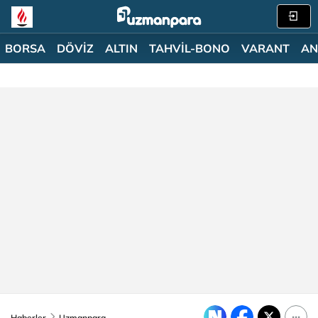
BORSA
DÖVİZ
ALTIN
TAHVİL-BONO
VARANT
AN
Haberler
Uzmanpara