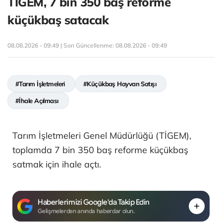
TİGEM, 7 bin 350 baş reforme
küçükbaş satacak
08.08.2026 - 09:49 | Son Güncellenme:
08.08.2026 - 09:49
#Tarım İşletmeleri
#Küçükbaş Hayvan Satışı
#İhale Açılması
Tarım İşletmeleri Genel Müdürlüğü (TİGEM),
toplamda 7 bin 350 baş reforme küçükbaş
satmak için ihale açtı.
Haberlerimizi Google'da Takip Edin
Gelişmelerden anında haberdar olun.