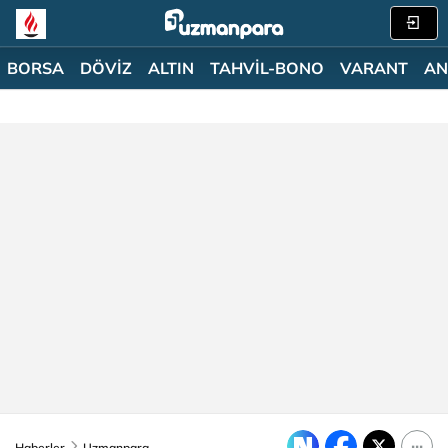
BORSA
DÖVİZ
ALTIN
TAHVİL-BONO
VARANT
AN
Haberler
Uzmanpara