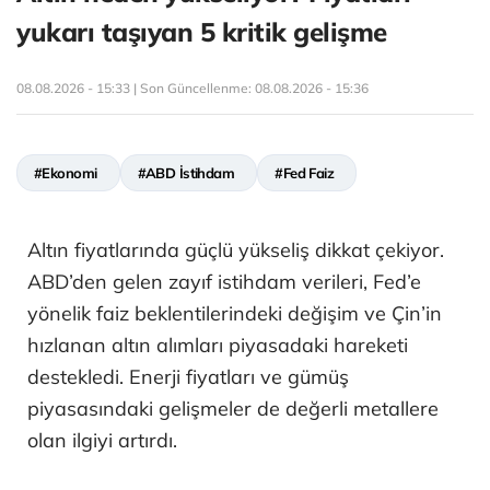
yukarı taşıyan 5 kritik gelişme
08.08.2026 - 15:33 | Son Güncellenme:
08.08.2026 - 15:36
#Ekonomi
#ABD İstihdam
#Fed Faiz
Altın fiyatlarında güçlü yükseliş dikkat çekiyor.
ABD’den gelen zayıf istihdam verileri, Fed’e
yönelik faiz beklentilerindeki değişim ve Çin’in
hızlanan altın alımları piyasadaki hareketi
destekledi. Enerji fiyatları ve gümüş
piyasasındaki gelişmeler de değerli metallere
olan ilgiyi artırdı.