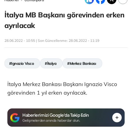
İtalya MB Başkanı görevinden erken
ayrılacak
28.06.2022 - 10:55 | Son Güncellenme:
28.06.2022 - 11:19
#Ignazio Visco
#İtalya
#Merkez Bankası
İtalya Merkez Bankası Başkanı Ignazio Visco
görevinden 1 yıl erken ayrılacak.
Haberlerimizi Google'da Takip Edin
Gelişmelerden anında haberdar olun.