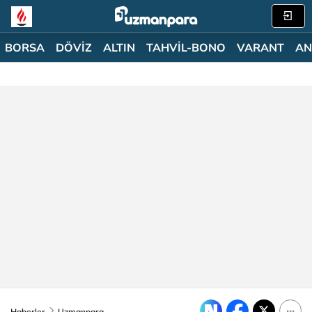
BORSA
DÖVİZ
ALTIN
TAHVİL-BONO
VARANT
AN
Haberler
Uzmanpara