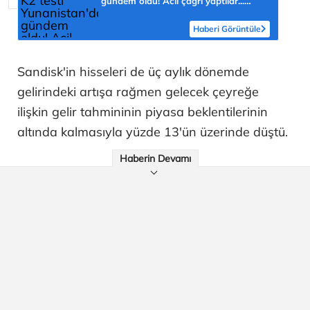
gündem oldu! Acil çağrı yaptılar...
'Topraklarımızdaki hedeflere ulaşabilir'
Haberi Görüntüle
Sandisk'in hisseleri de üç aylık dönemde
gelirindeki artışa rağmen gelecek çeyreğe
ilişkin gelir tahmininin piyasa beklentilerinin
altında kalmasıyla yüzde 13'ün üzerinde düştü.
Haberin Devamı