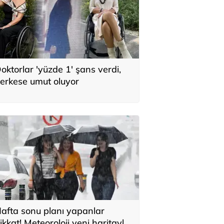
oktorlar 'yüzde 1' şans verdi,
erkese umut oluyor
afta sonu planı yapanlar
ikkat! Meteoroloji yeni haritayla