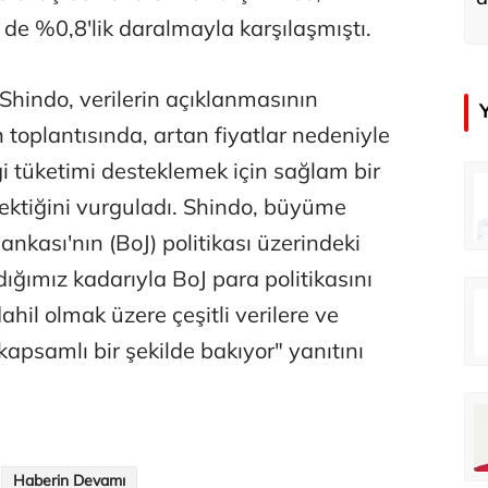
u
e de %0,8'lik daralmayla karşılaşmıştı.
hindo, verilerin açıklanmasının
toplantısında, artan fiyatlar nedeniyle
iği tüketimi desteklemek için sağlam bir
in
Tunca Bengin
rektiğini vurguladı. Shindo, büyüme
O timsahlar sizi yemeli aslında!...
O timsahlar sizi yemeli aslında!...
nkası'nın (BoJ) politikası üzerindeki
ığımız kadarıyla BoJ para politikasını
u
Ali Eyüboğlu
hil olmak üzere çeşitli verilere ve
Ahbap’a bağışları kayıp ünlüler var
Ahbap’a bağışları kayıp ünlüler var
kapsamlı bir şekilde bakıyor" yanıtını
oğlu
Deniz Kilislioğlu
lü
Hürmüz formülü
Haberin Devamı