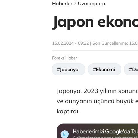
Haberler
Uzmanpara
Japon ekono
15.02.2024 - 09:22 | Son Güncellenme:
15.0
Foreks Haber
#Japonya
#Ekonomi
#Da
Japonya, 2023 yılının sonund
ve dünyanın üçüncü büyük 
kaptırdı.
Haberlerimizi Google'da Tak
Gelişmelerden anında haberdar ol