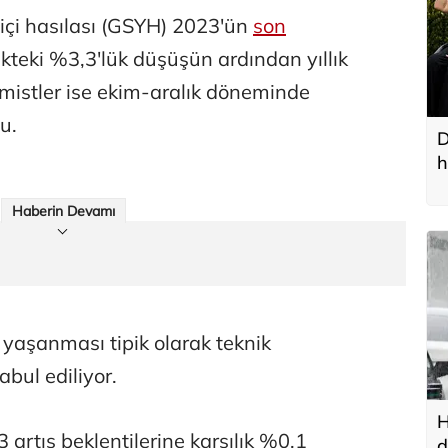
t içi hasılası (GSYH) 2023'ün
son
kteki %3,3'lük düşüşün ardından yıllık
mistler ise ekim-aralık döneminde
u.
D
h
Haberin Devamı
yaşanması tipik olarak teknik
bul ediliyor.
H
artış beklentilerine karşılık %0,1
d