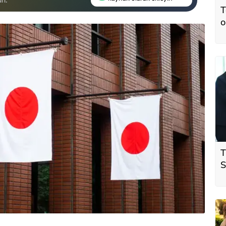
T
o
T
S
ö
t