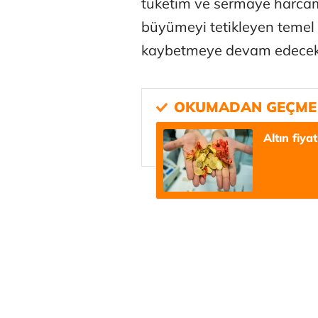
tüketim ve sermaye harcam
büyümeyi tetikleyen temel 
kaybetmeye devam edecek"
Altın fiya