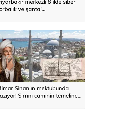
iyarbakır merkezli 8 ilde siber
orbalık ve şantaj
perasyonunda 2 zanlı
utuklandı
imar Sinan’ın mektubunda
azıyor! Sırrını caminin temeline
i sakladı: 'Kıyamete kadar
ıkılmaz'