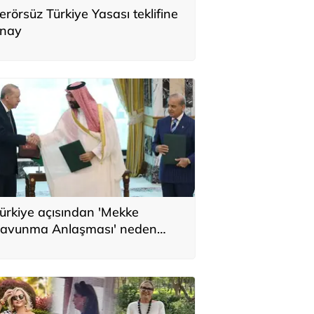
erörsüz Türkiye Yasası teklifine
nay
ürkiye açısından 'Mekke
avunma Anlaşması' neden
nemli? Üç ülkenin birbirini
amamlayan tarafı