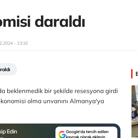
misi daraldı
2.2024 - 13:10
raldı
a beklenmedik bir şekilde resesyona girdi
ekonomisi olma unvanını Almanya'ya
ip Edin
Google'da tercih edilen
kaynak olarak ekleyin
un.