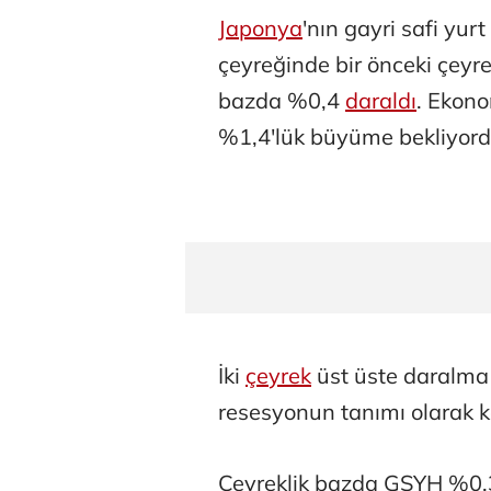
Japonya
'nın gayri safi yur
çeyreğinde bir önceki çeyre
bazda %0,4
daraldı
. Ekono
%1,4'lük büyüme bekliyord
İki
çeyrek
üst üste daralma 
resesyonun tanımı olarak ka
Çeyreklik bazda GSYH %0,3 