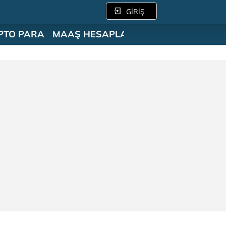
GİRİŞ
PTO PARA
MAAŞ HESAPLAMA
SÖZLÜK