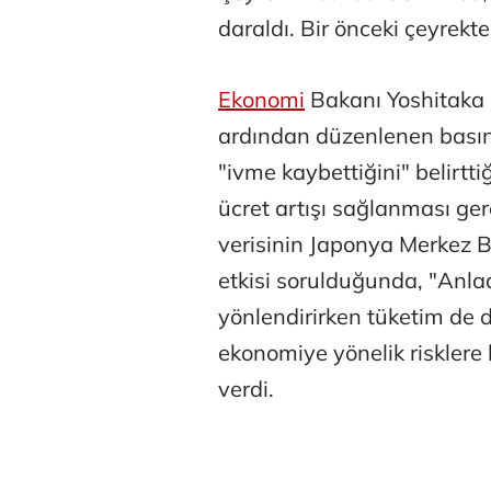
daraldı. Bir önceki çeyrekt
Ekonomi
Bakanı Yoshitaka S
ardından düzenlenen basın 
"ivme kaybettiğini" belirtt
Tunca Beng
ücret artışı sağlanması ge
verisinin Japonya Merkez Ba
etkisi sorulduğunda, "Anlad
Ali Eyüboğl
yönlendirirken tüketim de da
ekonomiye yönelik risklere 
verdi.
Deniz Kilisli
Hürmüz formü