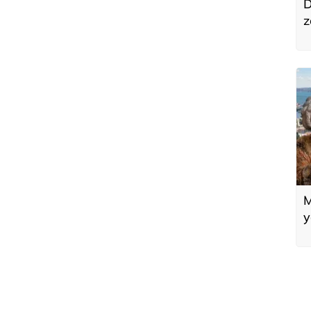
D
z
o
t
M
y
m
y