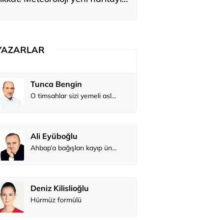
yardı
YAZARLAR
Tunca Bengin
O timsahlar sizi yemeli aslında!...
Ali Eyüboğlu
Ahbap’a bağışları kayıp ünlüler var
Deniz Kilislioğlu
Hürmüz formülü