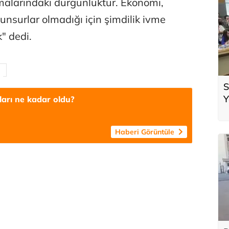
alarındaki durgunluktur. Ekonomi,
unsurlar olmadığı için şimdilik ivme
 dedi.
S
Y
tları ne kadar oldu?
Haberi Görüntüle