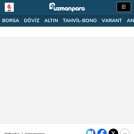
BORSA
DÖVİZ
ALTIN
TAHVİL-BONO
VARANT
AN
Haberler
Uzmanpara