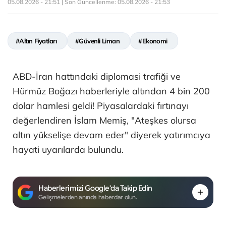
05.08.2026 - 21:51 | Son Güncellenme:
05.08.2026 - 21:53
#Altın Fiyatları
#Güvenli Liman
#Ekonomi
ABD-İran hattındaki diplomasi trafiği ve
Hürmüz Boğazı haberleriyle altından 4 bin 200
dolar hamlesi geldi! Piyasalardaki fırtınayı
değerlendiren İslam Memiş, "Ateşkes olursa
altın yükselişe devam eder" diyerek yatırımcıya
hayati uyarılarda bulundu.
Haberlerimizi Google'da Takip Edin
Gelişmelerden anında haberdar olun.