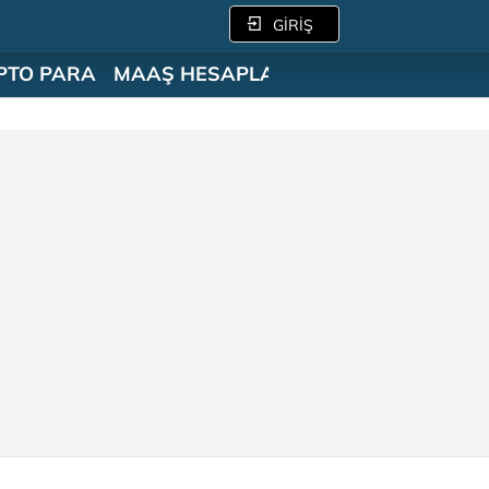
GİRİŞ
PTO PARA
MAAŞ HESAPLAMA
SÖZLÜK