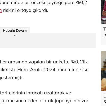
 döneminde bir önceki çeyreğe göre %0,2
n
riskini ortaya çıkardı.
T
Haberin Devamı
m
ler arasında yapılan bir ankette %0,1'lik
çıkmıştı. Ekim-Aralık 2024 döneminde ise
östermişti.
rifelerinin ihracatı azaltarak ve
Ü
eri çekmesine neden olarak Japonya'nın zor
3