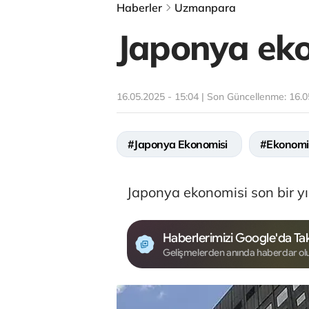
Haberler
Uzmanpara
Japonya eko
16.05.2025 - 15:04 | Son Güncellenme:
16.0
#Japonya Ekonomisi
#Ekonomi
Japonya ekonomisi son bir yıl
Haberlerimizi Google'da Tak
Gelişmelerden anında haberdar ol