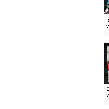
İ
y
A
E
y
a