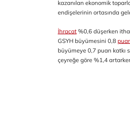
kazanılan ekonomik toparl
endişelerinin ortasında gel
İhracat
%0,6 düşerken ithal
GSYH büyümesini 0,8
pua
Osman Gen
büyümeye 0,7 puan katkı s
çeyreğe göre %1,4 artarken
Prof. Dr. M