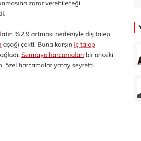
k
anmasına zarar verebileceği
di.
atın %2,9 artması nedeniyle dış talep
n
aşağı çekti. Buna karşın
iç talep
çer
Tunca Bengin
ağladı.
Sermaye harcamaları
bir önceki
Futbol Federasyonu İzmirspor’u dinler mi?
MİT’den CIA’ye de mesaj...
, özel harcamalar yatay seyretti.
ahmut Özer
Hakkı Öcal
İnsan-ı Kâmilden Erdemli Şehre: İslam Düşüncesinde Adalet-II
Amerika Avrupa’yı geri kazanabilir mi?
Ali Eyüboğlu
Aşk yok, ama suç itirafı var!