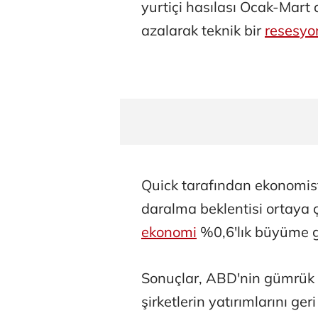
yurtiçi hasılası Ocak-Mart
azalarak teknik bir
resesyo
Quick tarafından ekonomist
daralma beklentisi ortaya 
ekonomi
%0,6'lık büyüme g
Sonuçlar, ABD'nin gümrük ta
şirketlerin yatırımlarını g