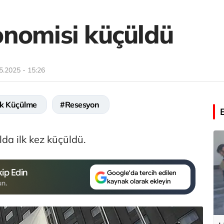
nomisi küçüldü
5.2025 - 15:26
k Küçülme
#Resesyon
da ilk kez küçüldü.
ip Edin
Google'da tercih edilen
kaynak olarak ekleyin
un.