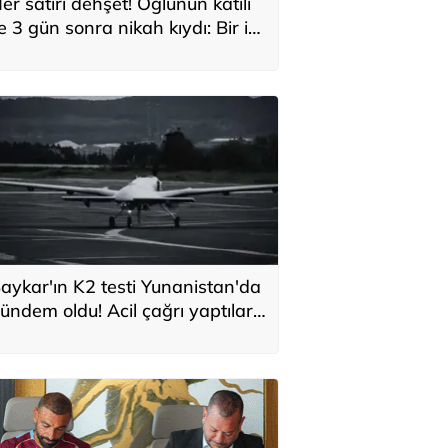
er satırı dehşet! Oğlunun katili
le 3 gün sonra nikah kıydı: Bir iki
ane vurdum, bayıldı
aykar'ın K2 testi Yunanistan'da
ündem oldu! Acil çağrı yaptılar...
Topraklarımızdaki hedeflere
laşabilir'