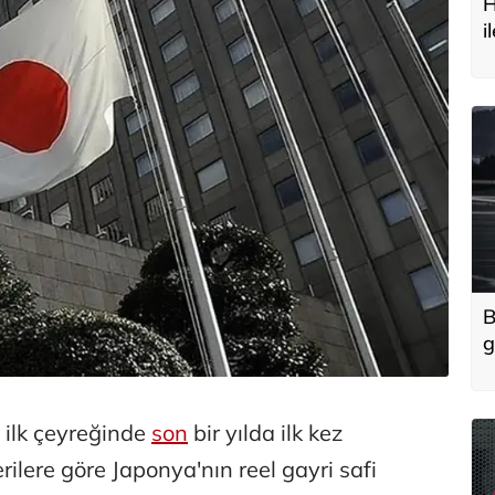
H
i
t
B
g
'
u
 ilk çeyreğinde
son
bir yılda ilk kez
ilere göre Japonya'nın reel gayri safi