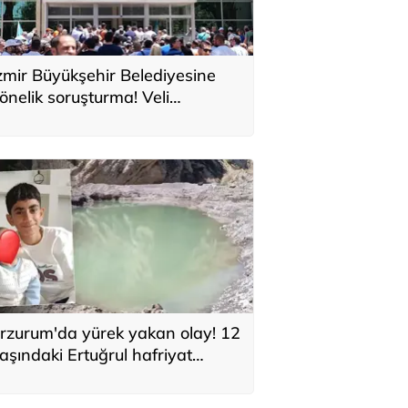
zmir Büyükşehir Belediyesine
önelik soruşturma! Veli
ğbaba'nın ağabeyi tutuklandı
rzurum'da yürek yakan olay! 12
aşındaki Ertuğrul hafriyat
lınan gölette boğuldu