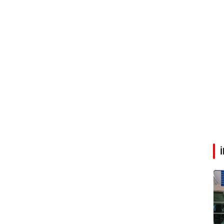
Eren Aka
‘Google fişi çekerse satış biter!’
Çağdaş Ertuna
Guggenheim Abu Dhabi şehri nasıl değiştirecek?