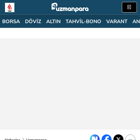
BORSA
DÖVİZ
ALTIN
TAHVİL-BONO
VARANT
AN
Haberler
Uzmanpara