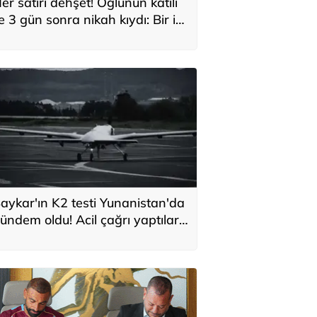
er satırı dehşet! Oğlunun katili
le 3 gün sonra nikah kıydı: Bir iki
ane vurdum, bayıldı
aykar'ın K2 testi Yunanistan'da
ündem oldu! Acil çağrı yaptılar...
Topraklarımızdaki hedeflere
laşabilir'