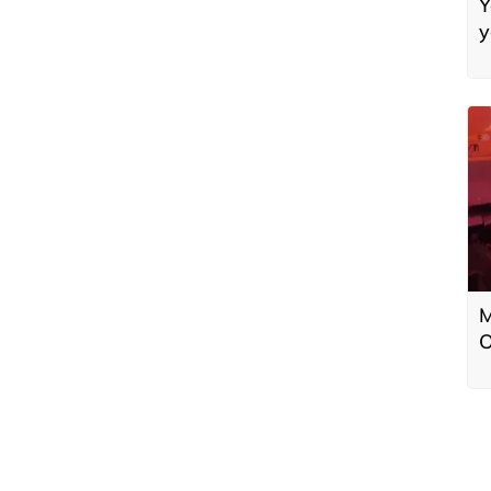
Y
y
M
O
a