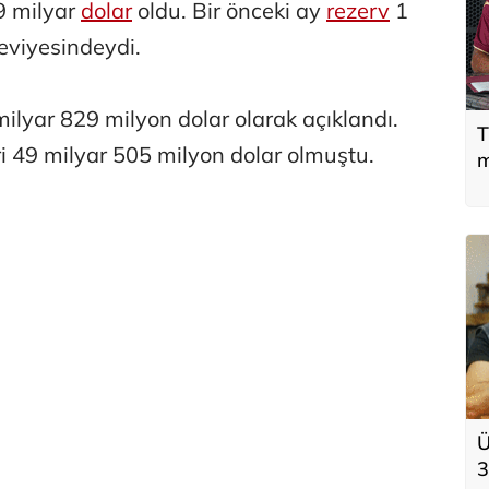
,9 milyar
dolar
oldu. Bir önceki ay
rezerv
1
seviyesindeydi.
milyar 829 milyon dolar olarak açıklandı.
T
eri 49 milyar 505 milyon dolar olmuştu.
m
Ü
3