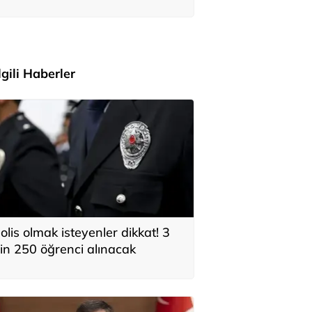
adar bağış yaptığı ortaya çıktı
İlgili Haberler
olis olmak isteyenler dikkat! 3
in 250 öğrenci alınacak