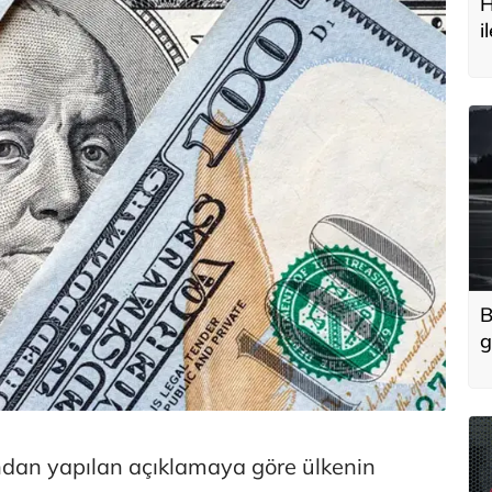
H
i
t
B
g
'
u
ndan yapılan açıklamaya göre ülkenin