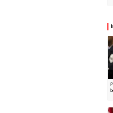
k
P
b