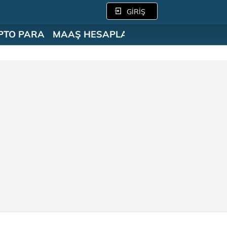
GİRİŞ
PTO PARA
MAAŞ HESAPLAMA
SÖZLÜK