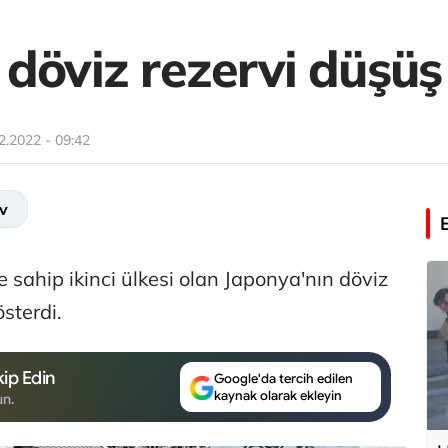
döviz rezervi düşüş
2.2022 - 09:42
v
sahip ikinci ülkesi olan Japonya'nın döviz
sterdi.
ip Edin
Google'da tercih edilen
kaynak olarak ekleyin
un.