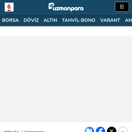
BORSA
DÖVİZ
ALTIN
TAHVİL-BONO
VARANT
AN
Haberler
Uzmanpara