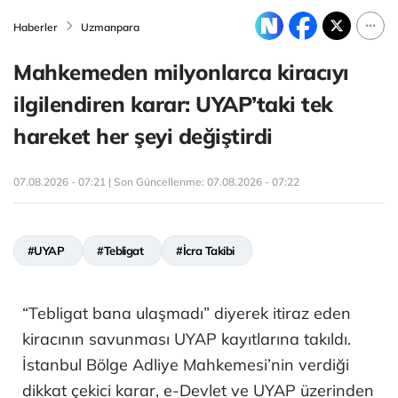
Haberler
Uzmanpara
Mahkemeden milyonlarca kiracıyı
ilgilendiren karar: UYAP’taki tek
hareket her şeyi değiştirdi
07.08.2026 - 07:21 | Son Güncellenme:
07.08.2026 - 07:22
#UYAP
#Tebligat
#İcra Takibi
“Tebligat bana ulaşmadı” diyerek itiraz eden
kiracının savunması UYAP kayıtlarına takıldı.
İstanbul Bölge Adliye Mahkemesi’nin verdiği
dikkat çekici karar, e-Devlet ve UYAP üzerinden