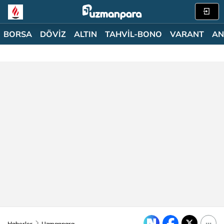
BORSA
DÖVİZ
ALTIN
TAHVİL-BONO
VARANT
AN
Haberler
Uzmanpara