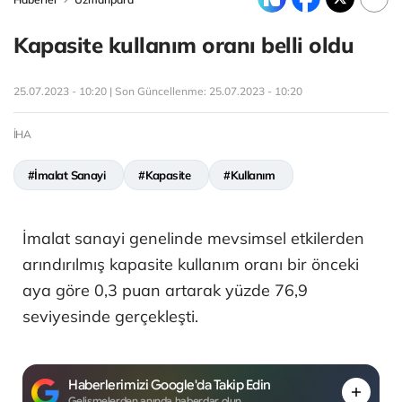
Kapasite kullanım oranı belli oldu
25.07.2023 - 10:20 | Son Güncellenme:
25.07.2023 - 10:20
İHA
#İmalat Sanayi
#Kapasite
#Kullanım
İmalat sanayi genelinde mevsimsel etkilerden
arındırılmış kapasite kullanım oranı bir önceki
aya göre 0,3 puan artarak yüzde 76,9
seviyesinde gerçekleşti.
Haberlerimizi Google'da Takip Edin
Gelişmelerden anında haberdar olun.