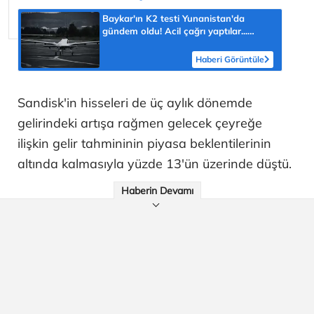
Baykar'ın K2 testi Yunanistan'da
gündem oldu! Acil çağrı yaptılar...
'Topraklarımızdaki hedeflere ulaşabilir'
Haberi Görüntüle
Sandisk'in hisseleri de üç aylık dönemde
gelirindeki artışa rağmen gelecek çeyreğe
ilişkin gelir tahmininin piyasa beklentilerinin
altında kalmasıyla yüzde 13'ün üzerinde düştü.
Haberin Devamı