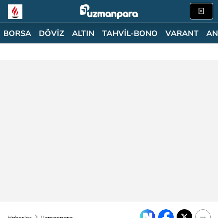
BORSA
DÖVİZ
ALTIN
TAHVİL-BONO
VARANT
AN
Haberler
Uzmanpara