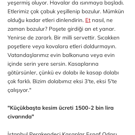
yeşermiş oluyor. Havalar da ısınmaya başladı.
Etlerimiz çok çabuk yeşillenip bozulur. Mümkün
olduğu kadar etleri dinlendirin.
Et
nasıl, ne
zaman bozulur? Poşete girdiği an et yanar.
Yenirse de zararlı. Bir milli servettir. Sıcakken
poşetlere veya kovalara etleri doldurmayın.
Vatandaşlarımız evin balkonuna veya evin
içinde serin yere sersin. Kasaplarına
götürsünler, çünkü ev dolabı ile kasap dolabı
çok farklı. Bizim dolabımız eksi 3'te, eksi 5'te
çalışıyor."
"Küçükbaşta kesim ücreti 1500-2 bin lira
civarında"
İstanbul Perakendeci Kasaplar Esnaf Odası