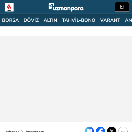
BORSA
DÖVİZ
ALTIN
TAHVİL-BONO
VARANT
AN
Haberler
Uzmanpara