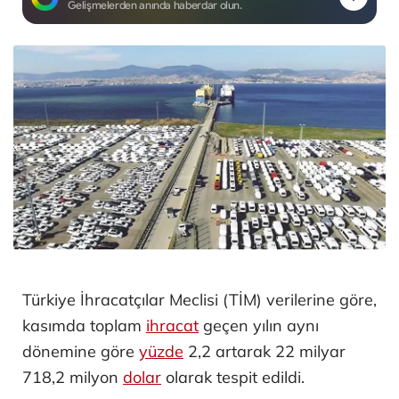
Gelişmelerden anında haberdar olun.
Türkiye İhracatçılar Meclisi (TİM) verilerine göre,
kasımda toplam
ihracat
geçen yılın aynı
dönemine göre
yüzde
2,2 artarak 22 milyar
718,2 milyon
dolar
olarak tespit edildi.