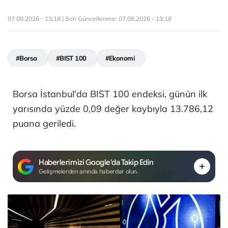
07.08.2026 - 13:18 | Son Güncellenme:
07.08.2026 - 13:18
#Borsa
#BIST 100
#Ekonomi
Borsa İstanbul'da BIST 100 endeksi, günün ilk
yarısında yüzde 0,09 değer kaybıyla 13.786,12
puana geriledi.
Haberlerimizi Google'da Takip Edin
Gelişmelerden anında haberdar olun.