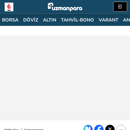
BORSA
DÖVİZ
ALTIN
TAHVİL-BONO
VARANT
AN
Haberler
Uzmanpara