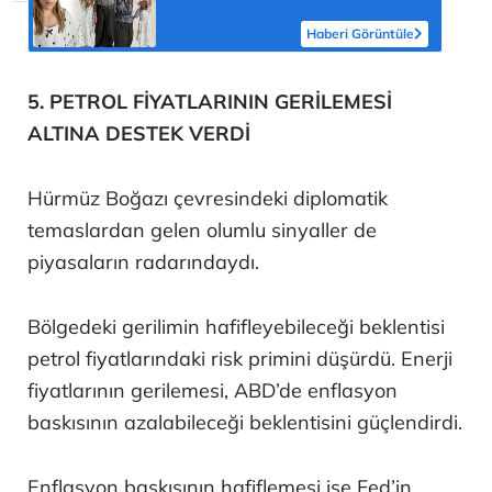
Haberi Görüntüle
5. PETROL FİYATLARININ GERİLEMESİ
ALTINA DESTEK VERDİ
Hürmüz Boğazı çevresindeki diplomatik
temaslardan gelen olumlu sinyaller de
piyasaların radarındaydı.
Bölgedeki gerilimin hafifleyebileceği beklentisi
petrol fiyatlarındaki risk primini düşürdü. Enerji
fiyatlarının gerilemesi, ABD’de enflasyon
baskısının azalabileceği beklentisini güçlendirdi.
Enflasyon baskısının hafiflemesi ise Fed’in