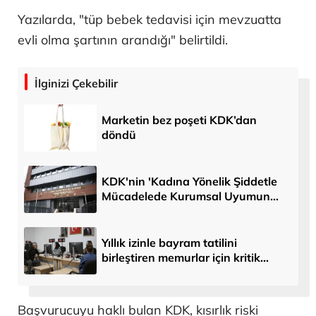
Yazılarda, "tüp bebek tedavisi için mevzuatta
evli olma şartının arandığı" belirtildi.
İlginizi Çekebilir
Marketin bez poşeti KDK’dan
döndü
KDK'nin 'Kadına Yönelik Şiddetle
Mücadelede Kurumsal Uyumun
Güçlendirilmesi' raporu açıklandı
Yıllık izinle bayram tatilini
birleştiren memurlar için kritik
karar
Başvurucuyu haklı bulan KDK, kısırlık riski