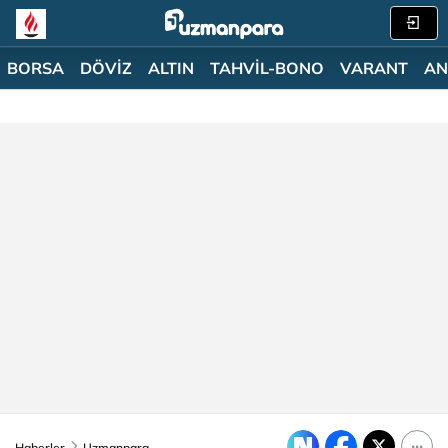
BORSA
DÖVİZ
ALTIN
TAHVİL-BONO
VARANT
AN
Haberler
Uzmanpara