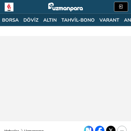
BORSA
DÖVİZ
ALTIN
TAHVİL-BONO
VARANT
AN
Haberler
Uzmanpara