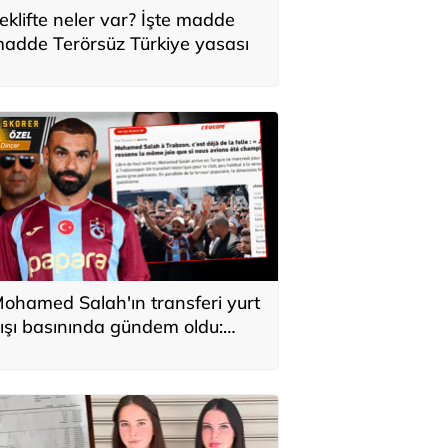
eklifte neler var? İşte madde
adde Terörsüz Türkiye yasası
ohamed Salah'ın transferi yurt
ışı basınında gündem oldu:
ürkiye'de kahraman gibi
arşılandı