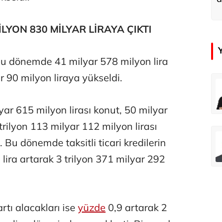
a
İLYON 830 MİLYAR LİRAYA ÇIKTI
ı bu dönemde 41 milyar 578 milyon lira
r 90 milyon liraya yükseldi.
çer
Tunca Bengin
Futbol Federasyonu İzmirspor’u dinler mi?
MİT’den CIA’ye de mesaj...
ar 615 milyon lirası konut, 50 milyar
 trilyon 113 milyar 112 milyon lirası
ahmut Özer
Hakkı Öcal
. Bu dönemde taksitli ticari kredilerin
İnsan-ı Kâmilden Erdemli Şehre: İslam Düşüncesinde Adalet-II
Amerika Avrupa’yı geri kazanabilir mi?
 lira artarak 3 trilyon 371 milyar 292
Ali Eyüboğlu
Aşk yok, ama suç itirafı var!
rtı alacakları ise
yüzde
0,9 artarak 2