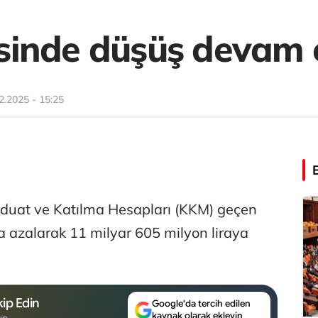
inde düşüş devam 
2.2025 - 15:25
vduat ve Katılma Hesapları (KKM) geçen
ra azalarak 11 milyar 605 milyon liraya
ip Edin
Google'da tercih edilen
kaynak olarak ekleyin
un.