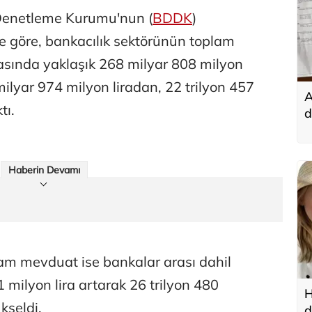
Denetleme Kurumu'nun (
BDDK
)
ne göre, bankacılık sektörünün toplam
tasında yaklaşık 268 milyar 808 milyon
 milyar 974 milyon liradan, 22 trilyon 457
A
tı.
d
t
Haberin Devamı
am mevduat ise bankalar arası dahil
 milyon lira artarak 26 trilyon 480
H
kseldi.
d