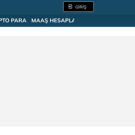
GİRİŞ
PTO PARA
MAAŞ HESAPLAMA
SÖZLÜK