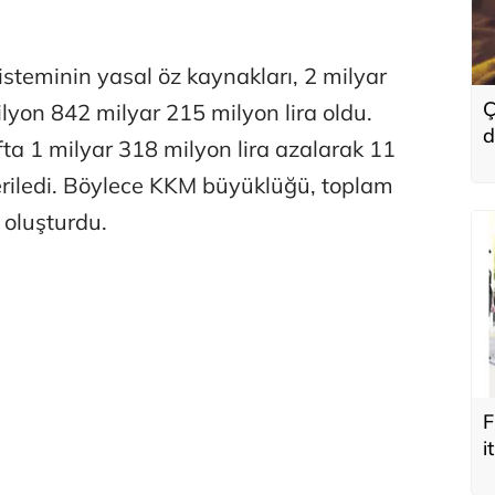
steminin yasal öz kaynakları, 2 milyar
Ç
ilyon 842 milyar 215 milyon lira oldu.
d
ta 1 milyar 318 milyon lira azalarak 11
y
eriledi. Böylece KKM büyüklüğü, toplam
oluşturdu.
F
i