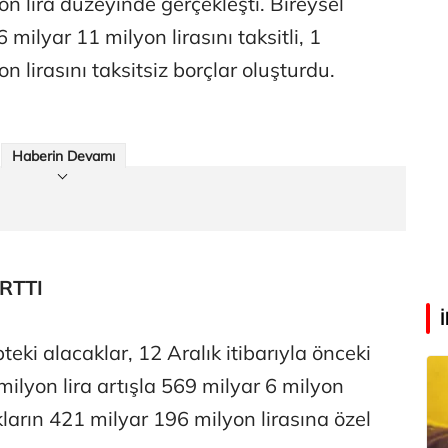
on lira düzeyinde gerçekleşti. Bireysel
 milyar 11 milyon lirasını taksitli, 1
Eren Aka
‘Google fişi çekerse satış biter!’
n lirasını taksitsiz borçlar oluşturdu.
Çağdaş Ertuna
Haberin Devamı
Guggenheim Abu Dhabi şehri nasıl değiştirecek?
RTTI
eki alacaklar, 12 Aralık itibarıyla önceki
ilyon lira artışla 569 milyar 6 milyon
akların 421 milyar 196 milyon lirasına özel