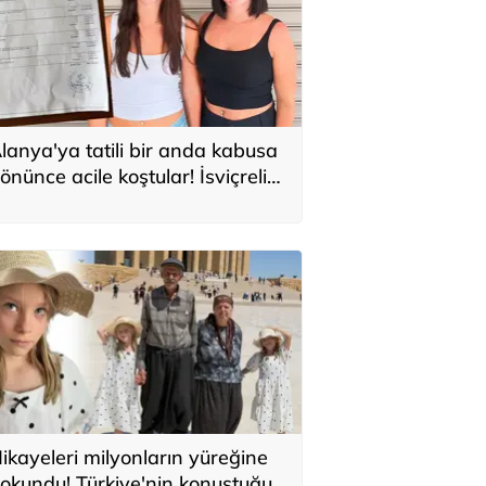
lanya'ya tatili bir anda kabusa
önünce acile koştular! İsviçreli
uristlere 71 bin TL'lik serum şoku
ikayeleri milyonların yüreğine
okundu! Türkiye'nin konuştuğu