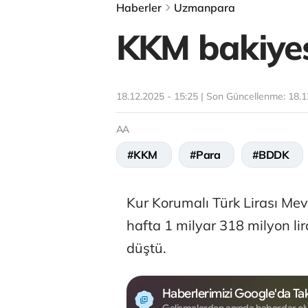
Haberler
Uzmanpara
KKM bakiyes
18.12.2025 - 15:25 | Son Güncellenme:
18.1
AA
#KKM
#Para
#BDDK
Kur Korumalı Türk Lirası Me
hafta 1 milyar 318 milyon li
düştü.
Haberlerimizi Google'da Tak
Gelişmelerden anında haberdar ol