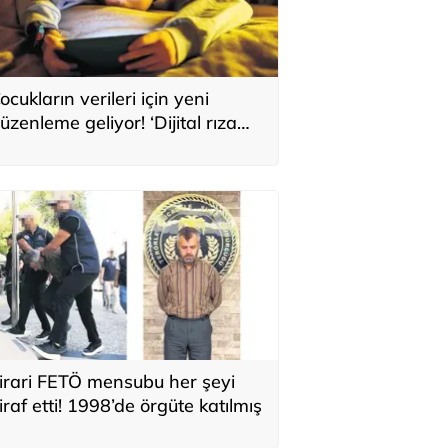
ocukların verileri için yeni
üzenleme geliyor! ‘Dijital rıza
aşı’ yasaya giriyor
irari FETÖ mensubu her şeyi
tiraf etti! 1998’de örgüte katılmış