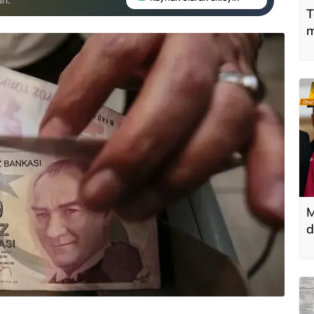
T
m
M
d
T
k