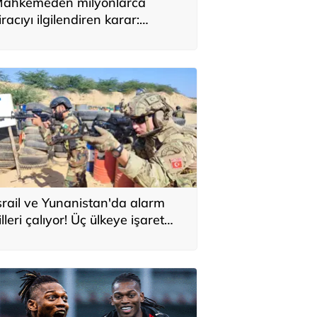
ahkemeden milyonlarca
iracıyı ilgilendiren karar:
YAP’taki tek hareket her şeyi
eğiştirdi
srail ve Yunanistan'da alarm
illeri çalıyor! Üç ülkeye işaret
ttiler: 'Türkiye'den yeni
avunma ekseni, ölümcül ittifak'