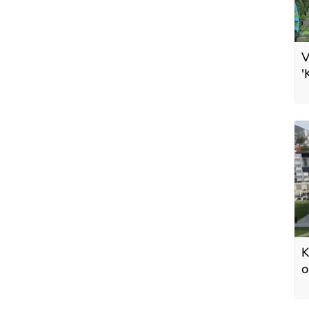
V
'
v
K
o
ş