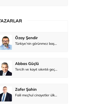
ediler: 'En büyük hayalimiz bu'
YAZARLAR
Özay Şendir
Atilay Kandemir
Türkiye’nin görünmez başarısı…
Mağaza açılışı
Abbas Güçlü
Tercih ve kayıt sıkıntılı geçiyor
Zafer Şahin
Faili meçhul cinayetler ülkesine veda