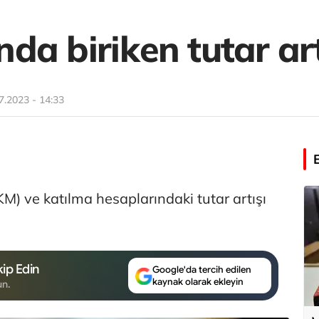
a biriken tutar art
7.2023 - 14:33
) ve katılma hesaplarındaki tutar artışı
ip Edin
Google'da tercih edilen
kaynak olarak ekleyin
un.