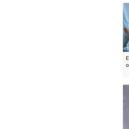
E
o
a
h