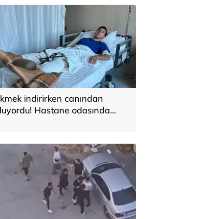
kmek indirirken canından
luyordu! Hastane odasında
nlattı: 'Üstümden geçti, frene
iç basmadı'