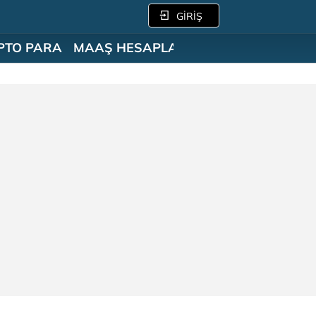
GİRİŞ
PTO PARA
MAAŞ HESAPLAMA
SÖZLÜK