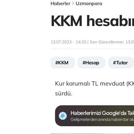
Haberler
Uzmanpara
KKM hesabınd
13.07.2023 - 14:33 | Son Güncellenme:
13.0
#KKM
#Hesap
#Tutar
Kur korumalı TL mevduat (KKM
sürdü.
Haberlerimizi Google'da Tak
Gelişmelerden anında haberdar ol