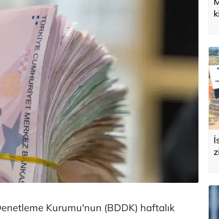
M
k
U
d
İ
z
e
s
Denetleme Kurumu'nun (BDDK) haftalık