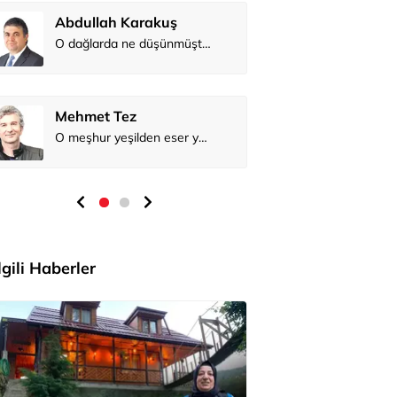
Abdullah Karakuş
O dağlarda ne düşünmüştüm?
Mehmet Tez
O meşhur yeşilden eser yok şimdi...
İlgili Haberler