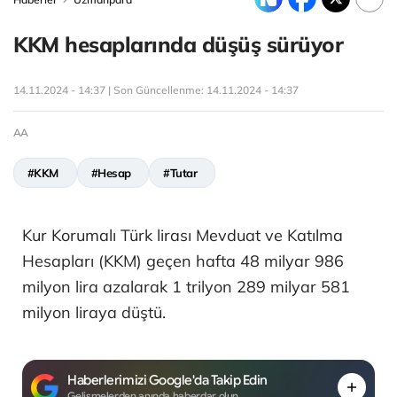
KKM hesaplarında düşüş sürüyor
14.11.2024 - 14:37 | Son Güncellenme:
14.11.2024 - 14:37
AA
#KKM
#Hesap
#Tutar
Kur Korumalı Türk lirası Mevduat ve Katılma
Hesapları (KKM) geçen hafta 48 milyar 986
milyon lira azalarak 1 trilyon 289 milyar 581
milyon liraya düştü.
Haberlerimizi Google'da Takip Edin
Gelişmelerden anında haberdar olun.