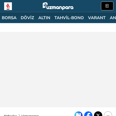
BORSA
DÖVİZ
ALTIN
TAHVİL-BONO
VARANT
AN
Haberler
Uzmanpara