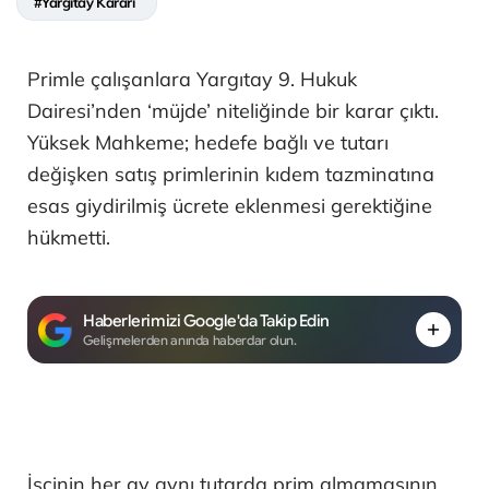
#Yargıtay Kararı
Primle çalışanlara Yargıtay 9. Hukuk
Dairesi’nden ‘müjde’ niteliğinde bir karar çıktı.
Yüksek Mahkeme; hedefe bağlı ve tutarı
değişken satış primlerinin kıdem tazminatına
esas giydirilmiş ücrete eklenmesi gerektiğine
hükmetti.
Haberlerimizi Google'da Takip Edin
Gelişmelerden anında haberdar olun.
İşçinin her ay aynı tutarda prim almamasının