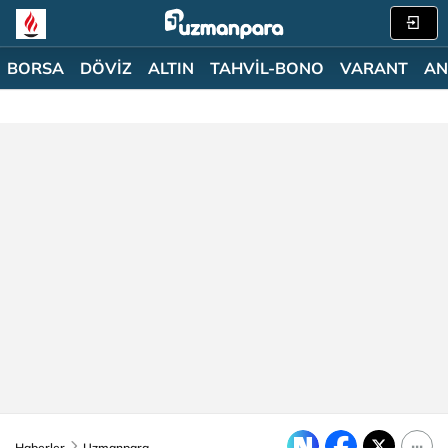
BORSA
DÖVİZ
ALTIN
TAHVİL-BONO
VARANT
AN
Haberler
Uzmanpara