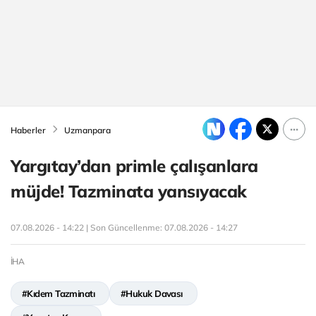
Haberler
Uzmanpara
Yargıtay’dan primle çalışanlara
müjde! Tazminata yansıyacak
07.08.2026 - 14:22 | Son Güncellenme:
07.08.2026 - 14:27
İHA
#Kıdem Tazminatı
#Hukuk Davası