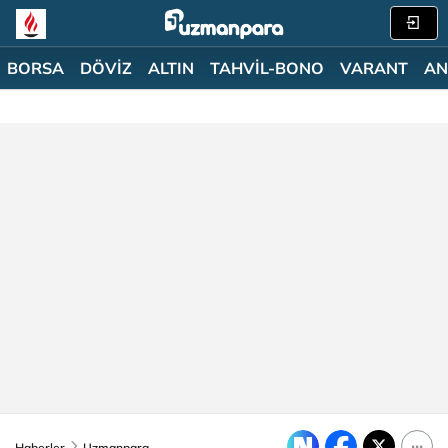
BORSA
DÖVİZ
ALTIN
TAHVİL-BONO
VARANT
AN
Haberler
Uzmanpara