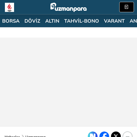
BORSA
DÖVİZ
ALTIN
TAHVİL-BONO
VARANT
AN
Haberler
Uzmanpara