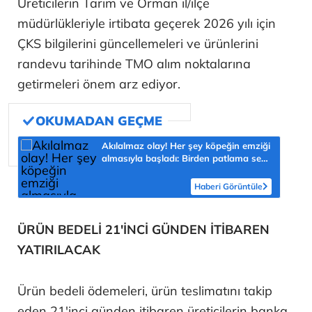
Üreticilerin Tarım ve Orman il/ilçe
müdürlükleriyle irtibata geçerek 2026 yılı için
ÇKS bilgilerini güncellemeleri ve ürünlerini
randevu tarihinde TMO alım noktalarına
getirmeleri önem arz ediyor.
Akılalmaz olay! Her şey köpeğin emziği
almasıyla başladı: Birden patlama sesi
sonra çığlığını duyduk
Haberi Görüntüle
ÜRÜN BEDELİ 21'İNCİ GÜNDEN İTİBAREN
YATIRILACAK
Ürün bedeli ödemeleri, ürün teslimatını takip
eden 21'inci günden itibaren üreticilerin banka