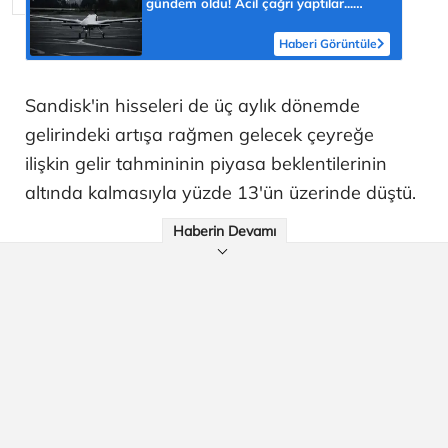
gündem oldu! Acil çağrı yaptılar...
'Topraklarımızdaki hedeflere ulaşabilir'
Haberi Görüntüle
Sandisk'in hisseleri de üç aylık dönemde
gelirindeki artışa rağmen gelecek çeyreğe
ilişkin gelir tahmininin piyasa beklentilerinin
altında kalmasıyla yüzde 13'ün üzerinde düştü.
Haberin Devamı