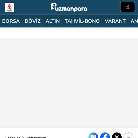
BORSA
DÖVİZ
ALTIN
TAHVİL-BONO
VARANT
AN
Haberler
Uzmanpara