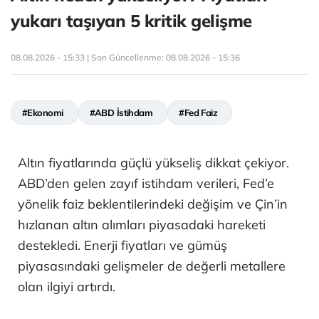
yukarı taşıyan 5 kritik gelişme
08.08.2026 - 15:33 | Son Güncellenme:
08.08.2026 - 15:36
#Ekonomi
#ABD İstihdam
#Fed Faiz
Altın fiyatlarında güçlü yükseliş dikkat çekiyor.
ABD’den gelen zayıf istihdam verileri, Fed’e
yönelik faiz beklentilerindeki değişim ve Çin’in
hızlanan altın alımları piyasadaki hareketi
destekledi. Enerji fiyatları ve gümüş
piyasasındaki gelişmeler de değerli metallere
olan ilgiyi artırdı.