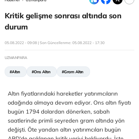
Kritik gelişme sonrası altında son
durum
05.08.2022 - 09:08 | Son Güncellenme:
05.08.2022 - 17:30
UZMANPARA
#Altın
#Ons Altın
#Gram Altın
Altın fiyatlarındaki hareketler yatırımcıların
odağında olmaya devam ediyor. Ons altın fiyatı
bugün 1794 dolardan dönerken, sabah
saatlerinde primli seyreden gram altında yön
değişti. Öte yandan altın yatırımcıları bugün
ABD'de açıklanan kritik veriyi bekliyordu. İşte