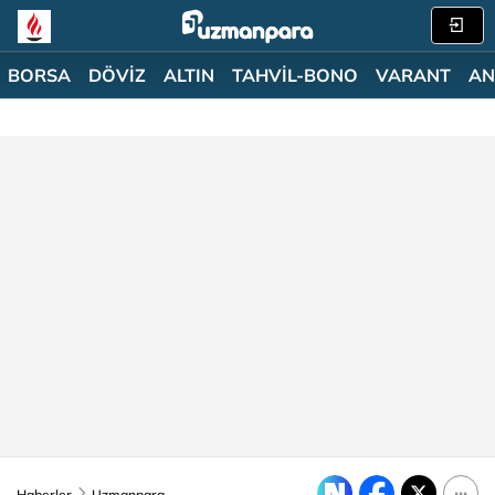
BORSA
DÖVİZ
ALTIN
TAHVİL-BONO
VARANT
AN
Haberler
Uzmanpara