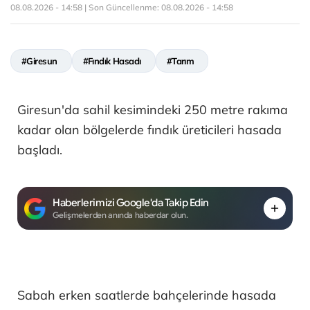
08.08.2026 - 14:58 | Son Güncellenme:
08.08.2026 - 14:58
#Giresun
#Fındık Hasadı
#Tarım
Giresun'da sahil kesimindeki 250 metre rakıma
kadar olan bölgelerde fındık üreticileri hasada
başladı.
Haberlerimizi Google'da Takip Edin
Gelişmelerden anında haberdar olun.
Sabah erken saatlerde bahçelerinde hasada