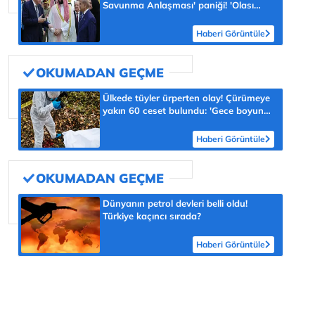
Savunma Anlaşması' paniği! 'Olası
savaş senaryosuna' dikkat çektiler:
'Korktuğumuz başımıza geldi'
Haberi Görüntüle
Ülkede tüyler ürperten olay! Çürümeye
yakın 60 ceset bulundu: 'Gece boyunca
taşındı'
Haberi Görüntüle
Dünyanın petrol devleri belli oldu!
Türkiye kaçıncı sırada?
Haberi Görüntüle