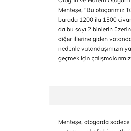
Otogarı ve Harem Otogarı'n
Menteşe, "Bu otogarımız Tü
burada 1200 ila 1500 civa
da bu sayı 2 binlerin üzeri
diğer illerine giden vatand
nedenle vatandaşımızın y
geçmek için çalışmalarımız
Menteşe, otogarda sadece o