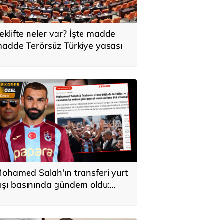
eklifte neler var? İşte madde
adde Terörsüz Türkiye yasası
ohamed Salah'ın transferi yurt
ışı basınında gündem oldu:
ürkiye'de kahraman gibi
arşılandı