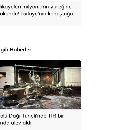
ikayeleri milyonların yüreğine
okundu! Türkiye'nin konuştuğu
ile Anıtkabir'i ziyaret etti
İlgili Haberler
olu Dağı Tüneli'nde TIR bir
nda alev aldı