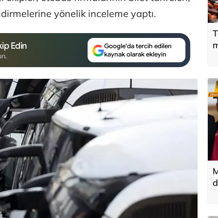
lendirmelerine yönelik inceleme yaptı.
T
m
ip Edin
Google'da tercih edilen
kaynak olarak ekleyin
un.
M
d
T
k