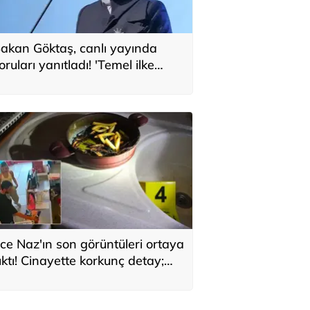
akan Göktaş, canlı yayında
oruları yanıtladı! 'Temel ilke
larak yasada gözetildi'
ce Naz'ın son görüntüleri ortaya
ıktı! Cinayette korkunç detay;
aç telleri tencerede bulundu