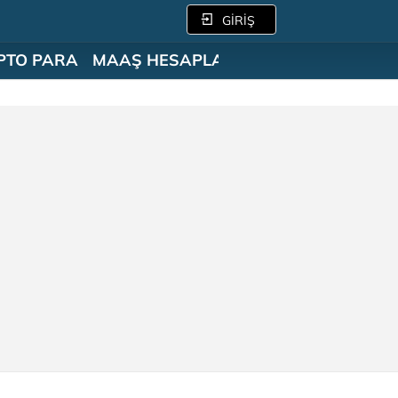
GİRİŞ
PTO PARA
MAAŞ HESAPLAMA
SÖZLÜK