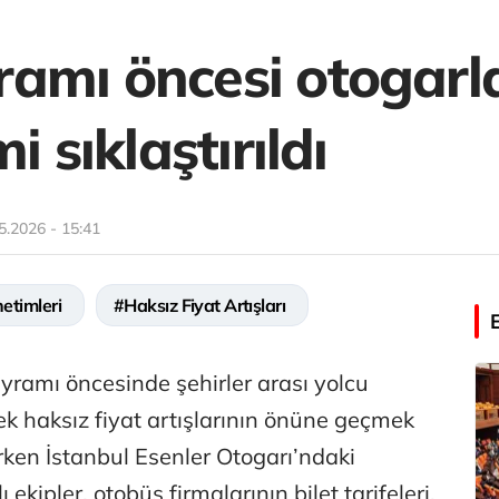
amı öncesi otogarl
i sıklaştırıldı
5.2026 - 15:41
etimleri
#Haksız Fiyat Artışları
yramı öncesinde şehirler arası yolcu
k haksız fiyat artışlarının önüne geçmek
ırken İstanbul Esenler Otogarı’ndaki
kipler, otobüs firmalarının bilet tarifeleri,