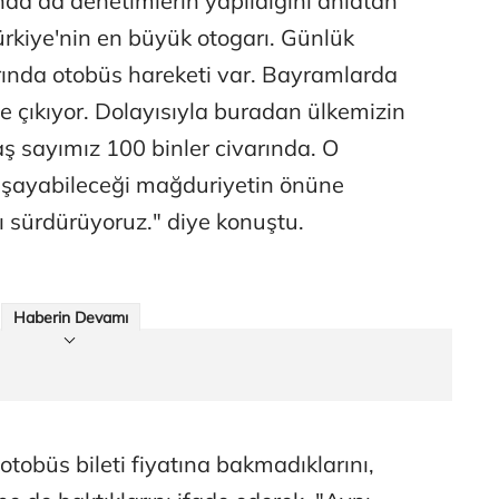
da da denetimlerin yapıldığını anlatan
rkiye'nin en büyük otogarı. Günlük
rında otobüs hareketi var. Bayramlarda
ne çıkıyor. Dolayısıyla buradan ülkemizin
aş sayımız 100 binler civarında. O
aşayabileceği mağduriyetin önüne
ı sürdürüyoruz." diye konuştu.
Haberin Devamı
tobüs bileti fiyatına bakmadıklarını,