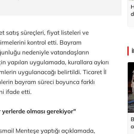
H
d
a
t satış süreçleri, fiyat listeleri ve
irmelerini kontrol etti. Bayram
unluğu nedeniyle vatandaşların
n yapılan uygulamada, kurallara aykırı
emlerin uygulanacağı belirtildi. Ticaret İl
lerin bayram süreci boyunca farklı
 ifade etti.
r yerlerde olması gerekiyor"
B
a
 İsmail Menteşe yaptığı açıklamada,