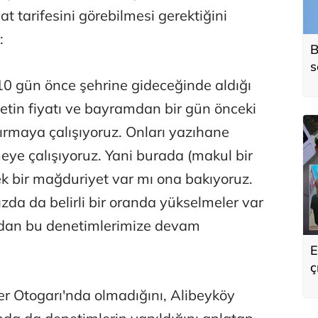
t tarifesini görebilmesi gerektiğini
:
B
s
o
0 gün önce şehrine gideceğinde aldığı
iletin fiyatı ve bayramdan bir gün önceki
ştırmaya çalışıyoruz. Onları yazıhane
ye çalışıyoruz. Yani burada (makul bir
k bir mağduriyet var mı ona bakıyoruz.
zda da belirli bir oranda yükselmeler var
çıdan bu denetimlerimize devam
E
ç
s
r Otogarı'nda olmadığını, Alibeyköy