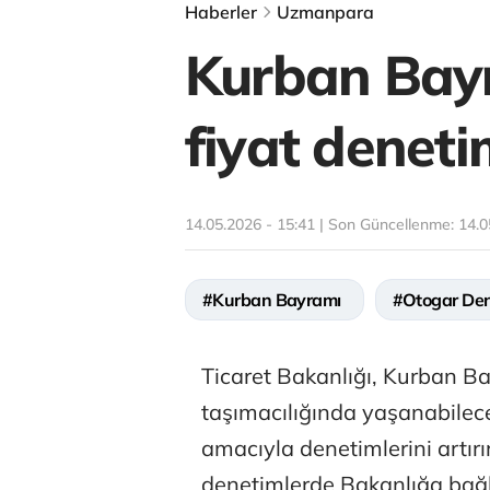
Haberler
Uzmanpara
Kurban Bayr
fiyat denetim
14.05.2026 - 15:41 | Son Güncellenme:
14.0
#Kurban Bayramı
#Otogar Den
Ticaret Bakanlığı, Kurban Ba
taşımacılığında yaşanabilece
amacıyla denetimlerini artır
denetimlerde Bakanlığa bağlı e