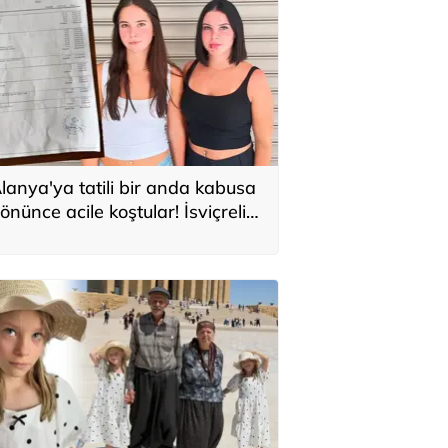
lanya'ya tatili bir anda kabusa
önünce acile koştular! İsviçreli
uristlere 71 bin TL'lik serum şoku