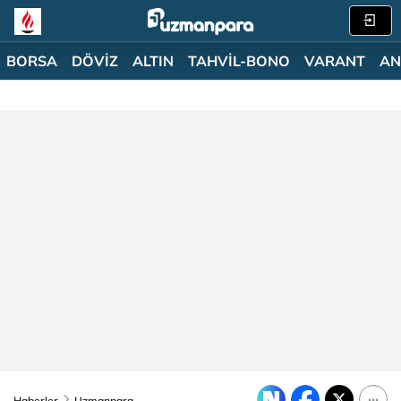
BORSA
DÖVİZ
ALTIN
TAHVİL-BONO
VARANT
AN
Haberler
Uzmanpara