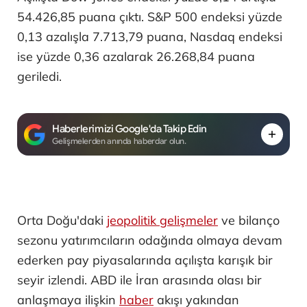
54.426,85 puana çıktı. S&P 500 endeksi yüzde
0,13 azalışla 7.713,79 puana, Nasdaq endeksi
ise yüzde 0,36 azalarak 26.268,84 puana
geriledi.
Haberlerimizi Google'da Takip Edin
Gelişmelerden anında haberdar olun.
Orta Doğu'daki
jeopolitik gelişmeler
ve bilanço
sezonu yatırımcıların odağında olmaya devam
ederken pay piyasalarında açılışta karışık bir
seyir izlendi. ABD ile İran arasında olası bir
anlaşmaya ilişkin
haber
akışı yakından