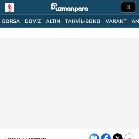
BORSA
DÖVİZ
ALTIN
TAHVİL-BONO
VARANT
AN
Haberler
Uzmanpara