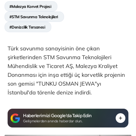
#Malezya Korvet Projesi
#STM Savunma Teknolojileri
#Denizcilik Tersanesi
Türk savunma sanayisinin öne çıkan
şirketlerinden STM Savunma Teknolojileri
Mühendislik ve Ticaret AŞ, Malezya Kraliyet
Donanması için inşa ettiği üç korvetlik projenin
son gemisi "TUNKU OSMAN JEWA"yı
İstanbul'da törenle denize indirdi.
Haberlerimizi Google'da Takip Edin
Gelişmelerden anında haberdar olun.