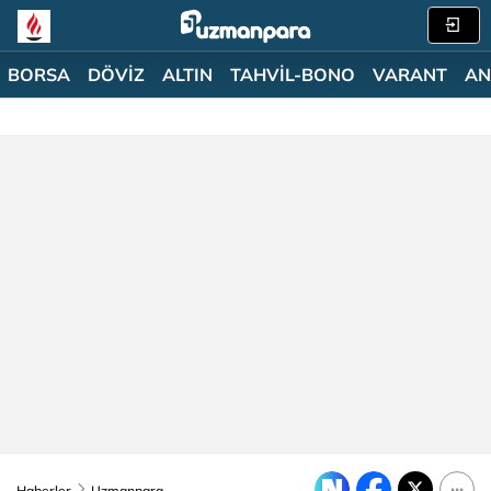
BORSA
DÖVİZ
ALTIN
TAHVİL-BONO
VARANT
AN
Haberler
Uzmanpara