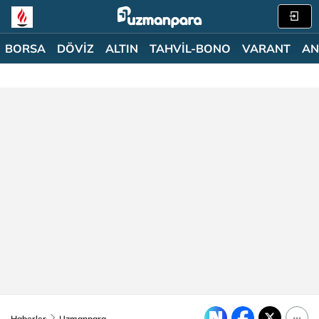
BORSA
DÖVİZ
ALTIN
TAHVİL-BONO
VARANT
AN
Haberler
Uzmanpara