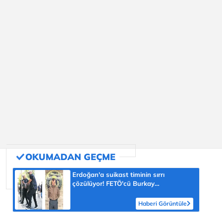
Erdoğan'a suikast timinin sırrı
çözülüyor! FETÖ'cü Burkay
Karatepe'nin itirafı ekipleri harekete
geçirdi
Haberi Görüntüle