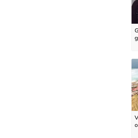
G
g
k
'
V
o
d