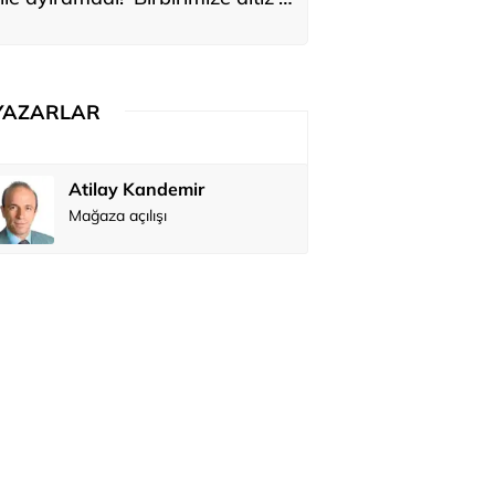
ediler: 'En büyük hayalimiz bu'
YAZARLAR
Atilay Kandemir
Özay Şendi
Mağaza açılışı
Abbas Güç
Zafer Şahi