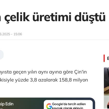
çelik üretimi düştü
6.2025 - 15:06
yısta geçen yılın aynı ayına göre Çin'in
kisiyle yüzde 3,8 azalarak 158,8 milyon
ip Edin
Google'da tercih edilen
kaynak olarak ekleyin
un.