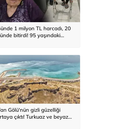
ünde 1 milyon TL harcadı, 20
ünde bitirdi! 95 yaşındaki
adının ortalığı karıştıran mirası:
Evlat neden böyle?'
an Gölü'nün gizli güzelliği
rtaya çıktı! Turkuaz ve beyaz
esenlerin sırrı