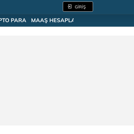
GİRİŞ
PTO PARA
MAAŞ HESAPLAMA
SÖZLÜK