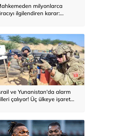
ahkemeden milyonlarca
iracıyı ilgilendiren karar:
YAP’taki tek hareket her şeyi
eğiştirdi
srail ve Yunanistan'da alarm
illeri çalıyor! Üç ülkeye işaret
ttiler: 'Türkiye'den yeni
avunma ekseni, ölümcül ittifak'