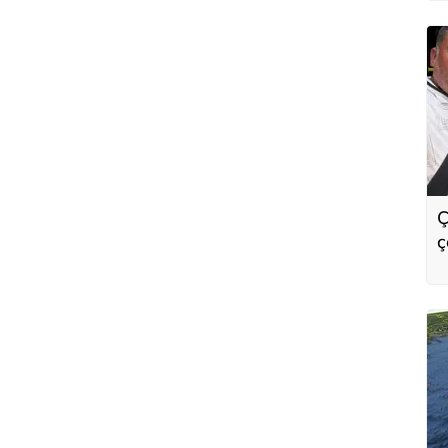
Ç
ç
i