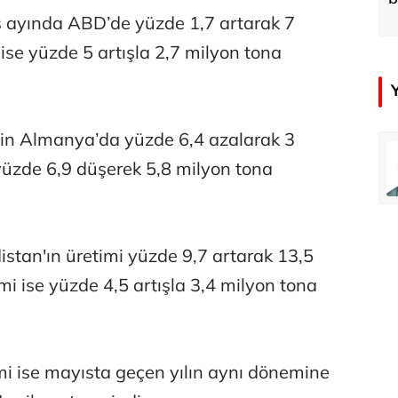
d
s ayında ABD’de yüzde 1,7 artarak 7
ise yüzde 5 artışla 2,7 milyon tona
nin Almanya’da yüzde 6,4 azalarak 3
emir
Özay Şendir
yüzde 6,9 düşerek 5,8 milyon tona
Türkiye’nin görünmez başarısı…
Abbas Güçlü
tan'ın üretimi yüzde 9,7 artarak 13,5
Tercih ve kayıt sıkıntılı geçiyor
imi ise yüzde 4,5 artışla 3,4 milyon tona
Zafer Şahin
Faili meçhul cinayetler ülkesine veda
imi ise mayısta geçen yılın aynı dönemine