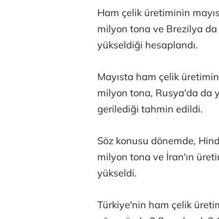
Ham çelik üretiminin mayı
milyon tona ve Brezilya da 
yükseldiği hesaplandı.
Mayısta ham çelik üretimi
Atilay Kand
milyon tona, Rusya'da da 
Mağaza açılışı
gerilediği tahmin edildi.
Söz konusu dönemde, Hindis
milyon tona ve İran'ın üret
yükseldi.
Türkiye'nin ham çelik üret