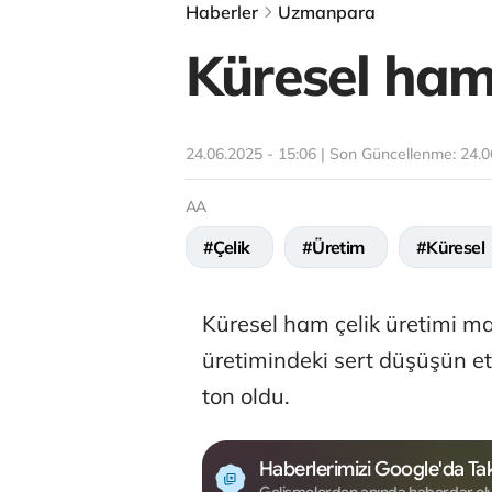
Haberler
Uzmanpara
Küresel ham 
24.06.2025 - 15:06 | Son Güncellenme:
24.0
AA
#Çelik
#Üretim
#Küresel
Küresel ham çelik üretimi ma
üretimindeki sert düşüşün et
ton oldu.
Haberlerimizi Google'da Tak
Gelişmelerden anında haberdar ol