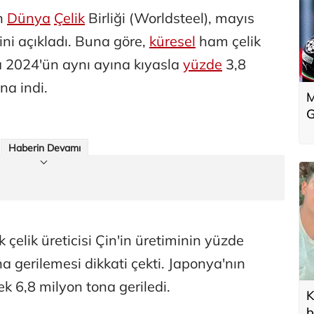
an
Dünya
Çelik
Birliği (Worldsteel), mayıs
ini açıkladı. Buna göre,
küresel
ham çelik
da 2024'ün aynı ayına kıyasla
yüzde
3,8
na indi.
M
G
Haberin Devamı
elik üreticisi Çin'in üretiminin yüzde
na gerilemesi dikkati çekti. Japonya'nın
k 6,8 milyon tona geriledi.
K
b