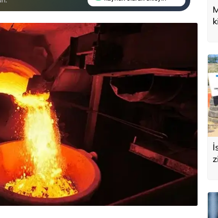
M
k
U
d
İ
z
e
s