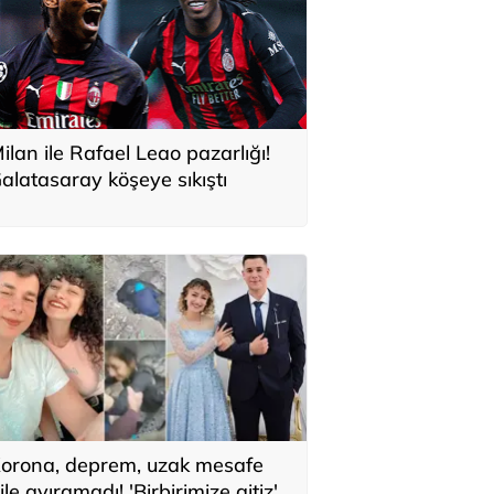
ilan ile Rafael Leao pazarlığı!
alatasaray köşeye sıkıştı
orona, deprem, uzak mesafe
ile ayıramadı! 'Birbirimize aitiz'