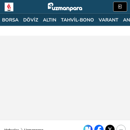
BORSA
DÖVİZ
ALTIN
TAHVİL-BONO
VARANT
AN
Haberler
Uzmanpara