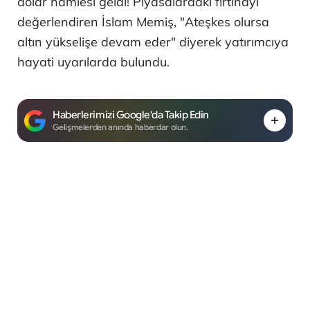
dolar hamlesi geldi! Piyasalardaki fırtınayı
değerlendiren İslam Memiş, "Ateşkes olursa
altın yükselişe devam eder" diyerek yatırımcıya
hayati uyarılarda bulundu.
Haberlerimizi Google'da Takip Edin
Gelişmelerden anında haberdar olun.