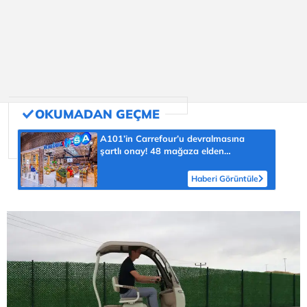
A101’in Carrefour’u devralmasına
şartlı onay! 48 mağaza elden
çıkarılacak
Haberi Görüntüle