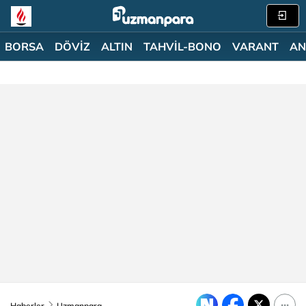
BORSA
DÖVİZ
ALTIN
TAHVİL-BONO
VARANT
AN
Haberler
Uzmanpara