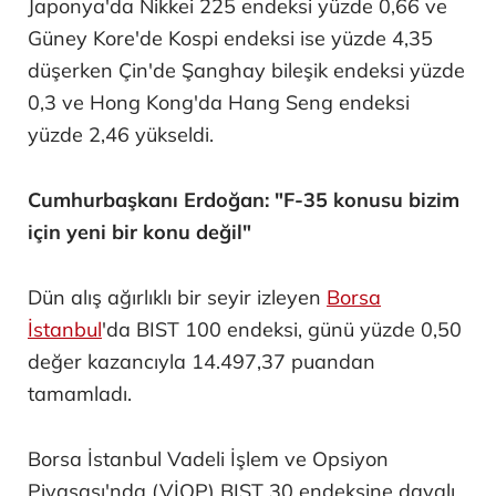
Japonya'da Nikkei 225 endeksi yüzde 0,66 ve
Güney Kore'de Kospi endeksi ise yüzde 4,35
düşerken Çin'de Şanghay bileşik endeksi yüzde
0,3 ve Hong Kong'da Hang Seng endeksi
yüzde 2,46 yükseldi.
Cumhurbaşkanı Erdoğan: "F-35 konusu bizim
için yeni bir konu değil"
Dün alış ağırlıklı bir seyir izleyen
Borsa
İstanbul
'da BIST 100 endeksi, günü yüzde 0,50
değer kazancıyla 14.497,37 puandan
tamamladı.
Borsa İstanbul Vadeli İşlem ve Opsiyon
Piyasası'nda (VİOP) BIST 30 endeksine dayalı