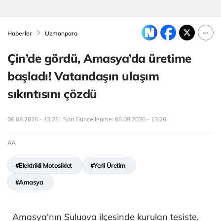
Haberler
Uzmanpara
Çin’de gördü, Amasya’da üretime
başladı! Vatandaşın ulaşım
sıkıntısını çözdü
06.08.2026 - 13:25 | Son Güncellenme:
06.08.2026 - 13:26
AA
#Elektrikli Motosiklet
#Yerli Üretim
#Amasya
Amasya'nın Suluova ilçesinde kurulan tesiste,