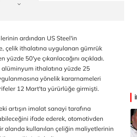
Abdullah Karakuş
O dağlarda ne düşünmüştüm?
lerinin ardından US Steel'in
Mehmet Tez
e, çelik ithalatına uygulanan gümrük
O meşhur yeşilden eser yok şimdi...
en yüzde 50'ye çıkarılacağını açıkladı.
e alüminyum ithalatına yüzde 25
ygulanmasına yönelik kararnameleri
ifeler 12 Mart'ta yürürlüğe girmişti.
deki artışın imalat sanayi tarafına
bileceğini ifade ederek, otomotivden
 alanda kullanılan çeliğin maliyetlerinin