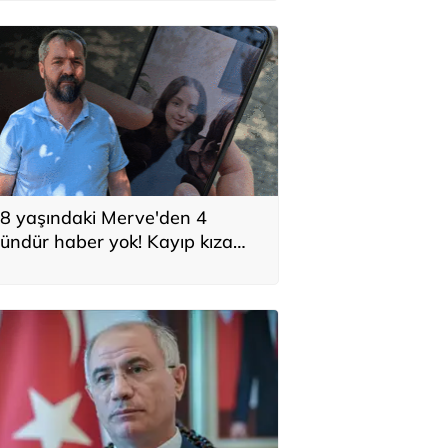
8 yaşındaki Merve'den 4
ündür haber yok! Kayıp kıza
nternetten talimat verildiği
ddiası