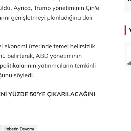
d
ldü. Ayrıca, Trump yönetiminin Çin'e
arını genişletmeyi planladığına dair
sel ekonomi üzerinde temel belirsizlik
emir
Özay Şendir
ü belirterek, ABD yönetiminin
Türkiye’nin görünmez başarısı…
politikalarının yatırımcıların temkinli
unu söyledi.
Abbas Güçlü
Tercih ve kayıt sıkıntılı geçiyor
İNİ YÜZDE 50'YE ÇIKARILACAĞINI
Zafer Şahin
Faili meçhul cinayetler ülkesine veda
Haberin Devamı