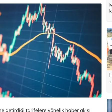
M
k
U
d
İ
z
e
s
e getirdiği tarifelere yönelik haber akışı