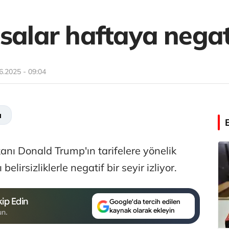
salar haftaya negat
6.2025 - 09:04
a
nı Donald Trump'ın tarifelere yönelik
belirsizliklerle negatif bir seyir izliyor.
ip Edin
Google'da tercih edilen
kaynak olarak ekleyin
un.