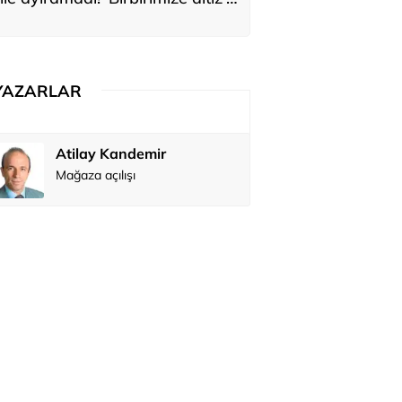
ediler: 'En büyük hayalimiz bu'
YAZARLAR
Atilay Kandemir
Özay Şendi
Mağaza açılışı
Abbas Güç
Zafer Şahi