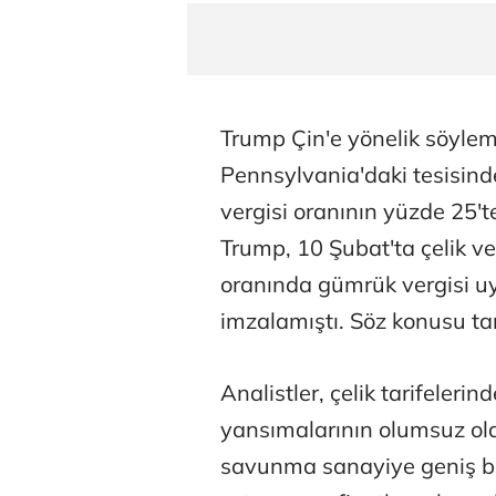
Trump Çin'e yönelik söylem
Pennsylvania'daki tesisind
vergisi oranının yüzde 25't
Trump, 10 Şubat'ta çelik v
oranında gümrük vergisi u
imzalamıştı. Söz konusu tar
Analistler, çelik tarifelerin
yansımalarının olumsuz ola
savunma sanayiye geniş bir