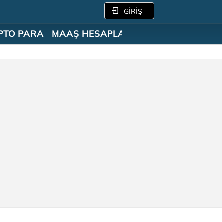
GİRİŞ
PTO PARA
MAAŞ HESAPLAMA
SÖZLÜK