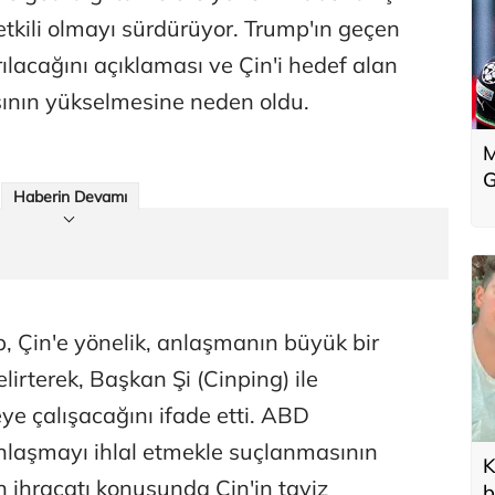
etkili olmayı sürdürüyor. Trump'ın geçen
ırılacağını açıklaması ve Çin'i hedef alan
sının yükselmesine neden oldu.
M
G
Haberin Devamı
, Çin'e yönelik, anlaşmanın büyük bir
elirterek, Başkan Şi (Cinping) ile
e çalışacağını ifade etti. ABD
anlaşmayı ihlal etmekle suçlanmasının
K
n ihracatı konusunda Çin'in taviz
b