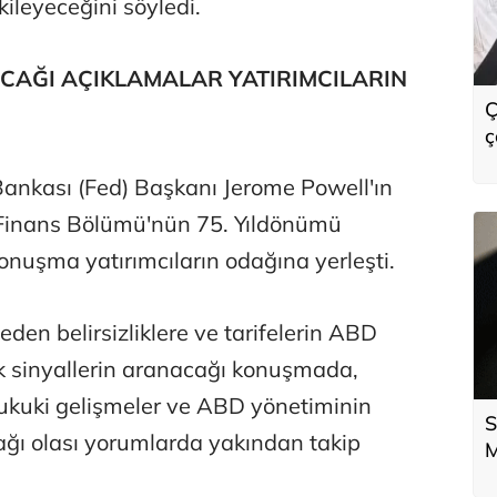
kileyeceğini söyledi.
CAĞI AÇIKLAMALAR YATIRIMCILARIN
Ç
ç
i
nkası (Fed) Başkanı Jerome Powell'ın
 Finans Bölümü'nün 75. Yıldönümü
nuşma yatırımcıların odağına yerleşti.
en belirsizliklere ve tarifelerin ABD
lik sinyallerin aranacağı konuşmada,
n hukuki gelişmeler ve ABD yönetiminin
S
cağı olası yorumlarda yakından takip
M