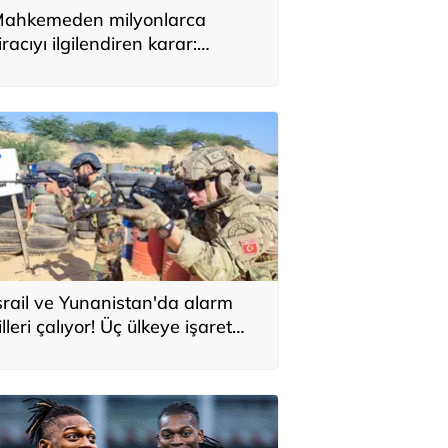
ahkemeden milyonlarca
iracıyı ilgilendiren karar:
YAP’taki tek hareket her şeyi
eğiştirdi
srail ve Yunanistan'da alarm
illeri çalıyor! Üç ülkeye işaret
ttiler: 'Türkiye'den yeni
avunma ekseni, ölümcül ittifak'