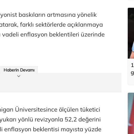
asyonist baskıların artmasına yönelik
rlatarak, farklı sektörlerde açıklanmaya
 vadeli enflasyon beklentileri üzerinde
1
Haberin Devamı
g
i
i
an Üniversitesince ölçülen tüketici
ukarı yönlü revizyonla 52,2 değerini
deli enflasyon beklentisi mayısta yüzde