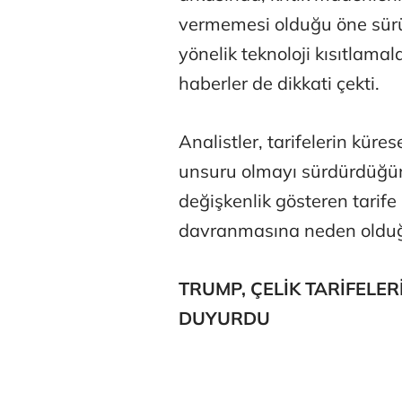
vermemesi olduğu öne sürü
yönelik teknoloji kısıtlamal
haberler de dikkati çekti.
Analistler, tarifelerin küre
Atilay Kand
unsuru olmayı sürdürdüğün
Mağaza açılışı
değişkenlik gösteren tarife 
davranmasına neden olduğ
TRUMP, ÇELİK TARİFELER
DUYURDU