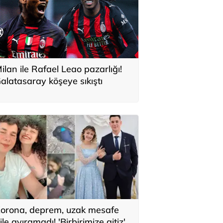
ilan ile Rafael Leao pazarlığı!
alatasaray köşeye sıkıştı
orona, deprem, uzak mesafe
ile ayıramadı! 'Birbirimize aitiz'