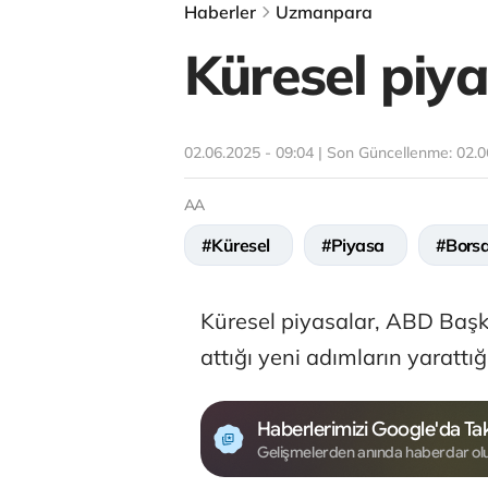
Haberler
Uzmanpara
Küresel piya
02.06.2025 - 09:04 | Son Güncellenme:
02.0
AA
#Küresel
#Piyasa
#Bors
Küresel piyasalar, ABD Başka
attığı yeni adımların yarattığı 
Haberlerimizi Google'da Tak
Gelişmelerden anında haberdar ol