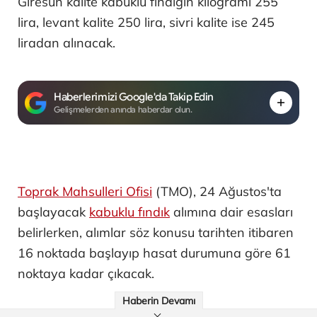
Giresun kalite kabuklu fındığın kilogramı 255
lira, levant kalite 250 lira, sivri kalite ise 245
liradan alınacak.
Haberlerimizi Google'da Takip Edin
Gelişmelerden anında haberdar olun.
Toprak Mahsulleri Ofisi
(TMO), 24 Ağustos'ta
başlayacak
kabuklu fındık
alımına dair esasları
belirlerken, alımlar söz konusu tarihten itibaren
16 noktada başlayıp hasat durumuna göre 61
noktaya kadar çıkacak.
Haberin Devamı