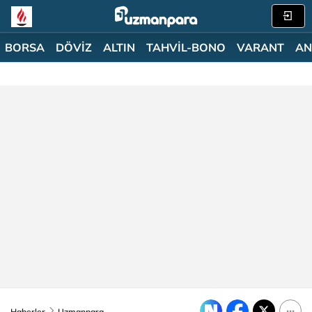
BORSA
DÖVİZ
ALTIN
TAHVİL-BONO
VARANT
AN
Haberler
Uzmanpara