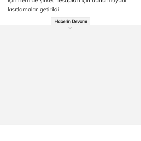
için hem de şirket hesapları için daha ihtiyatlı
kısıtlamalar getirildi.
Haberin Devamı