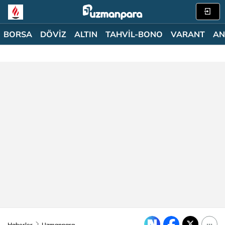
BORSA
DÖVİZ
ALTIN
TAHVİL-BONO
VARANT
AN
Haberler
Uzmanpara