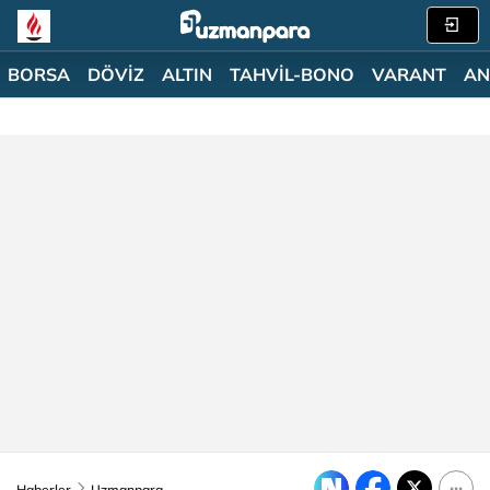
BORSA
DÖVİZ
ALTIN
TAHVİL-BONO
VARANT
AN
Haberler
Uzmanpara