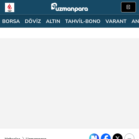
BORSA
DÖVİZ
ALTIN
TAHVİL-BONO
VARANT
AN
Haberler
Uzmanpara