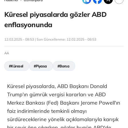
Küresel piyasalarda gözler ABD
enflasyonunda
12.02.2025 - 08:53 | Son Güncellenme:
12.02.2025 - 08:53
AA
#Küresel
#Piyasa
#Borsa
Küresel piyasalarda, ABD Başkanı Donald
Trump'ın gümrük vergisi kararları ve ABD
Merkez Bankası (Fed) Başkanı Jerome Powell'ın
faiz indirimlerinde temkinli olmayı
sürdüreceklerine yönelik açıklamalarıyla karışık
bir seyir öne çıkarken, gözler bugün ABD'de