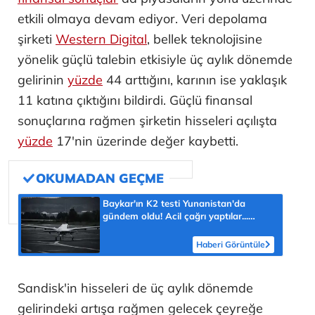
etkili olmaya devam ediyor. Veri depolama
şirketi
Western Digital
, bellek teknolojisine
yönelik güçlü talebin etkisiyle üç aylık dönemde
gelirinin
yüzde
44 arttığını, karının ise yaklaşık
11 katına çıktığını bildirdi. Güçlü finansal
sonuçlarına rağmen şirketin hisseleri açılışta
yüzde
17'nin üzerinde değer kaybetti.
Baykar'ın K2 testi Yunanistan'da
gündem oldu! Acil çağrı yaptılar...
'Topraklarımızdaki hedeflere ulaşabilir'
Haberi Görüntüle
Sandisk'in hisseleri de üç aylık dönemde
gelirindeki artışa rağmen gelecek çeyreğe