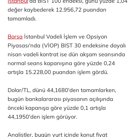
İstanbul
'da BIST 100 endeksi, günü yüzde 1,04
değer kaybederek 12.956,72 puandan
tamamladı.
Borsa
İstanbul Vadeli İşlem ve Opsiyon
Piyasası'nda (VİOP) BIST 30 endeksine dayalı
nisan vadeli kontrat ise dün akşam seansında
normal seans kapanışına göre yüzde 0,24
artışla 15.228,00 puandan işlem gördü.
Dolar/TL, dünü 44,1680'den tamamlarken,
bugün bankalararası piyasanın açılışında
önceki kapanışa göre yüzde 0,1 artışla
44,1950'den işlem görüyor.
Analistler, bugün yurt içinde konut fiyat