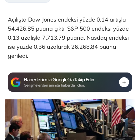
Açılışta Dow Jones endeksi yüzde 0,14 artışla
54.426,85 puana çıktı. S&P 500 endeksi yüzde
0,13 azalışla 7.713,79 puana, Nasdaq endeksi
ise yüzde 0,36 azalarak 26.268,84 puana
geriledi.
Haberlerimizi Google'da Takip Edin
Gelişmelerden anında haberdar olun.