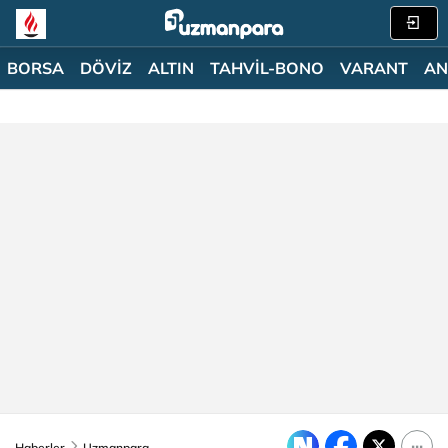
BORSA
DÖVİZ
ALTIN
TAHVİL-BONO
VARANT
AN
Haberler
Uzmanpara