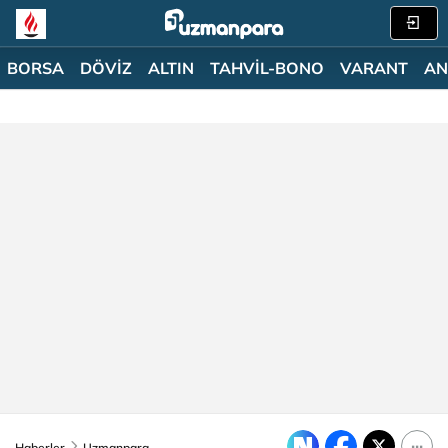
BORSA
DÖVİZ
ALTIN
TAHVİL-BONO
VARANT
AN
Haberler
Uzmanpara