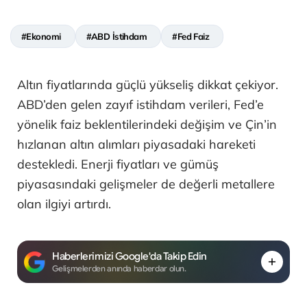
#Ekonomi
#ABD İstihdam
#Fed Faiz
Altın fiyatlarında güçlü yükseliş dikkat çekiyor.
ABD’den gelen zayıf istihdam verileri, Fed’e
yönelik faiz beklentilerindeki değişim ve Çin’in
hızlanan altın alımları piyasadaki hareketi
destekledi. Enerji fiyatları ve gümüş
piyasasındaki gelişmeler de değerli metallere
olan ilgiyi artırdı.
Haberlerimizi Google'da Takip Edin
Gelişmelerden anında haberdar olun.