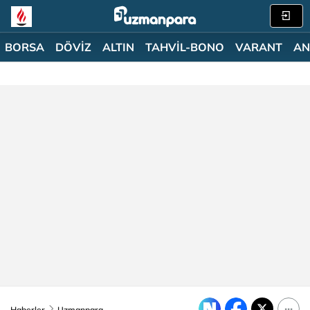
BORSA
DÖVİZ
ALTIN
TAHVİL-BONO
VARANT
AN
Haberler
Uzmanpara